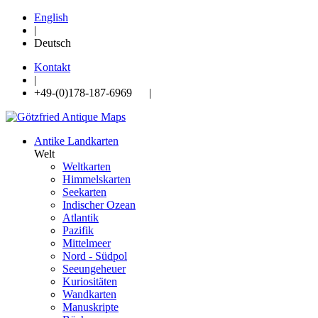
English
|
Deutsch
Kontakt
|
+49-(0)178-187-6969 |
Antike Landkarten
Welt
Weltkarten
Himmelskarten
Seekarten
Indischer Ozean
Atlantik
Pazifik
Mittelmeer
Nord - Südpol
Seeungeheuer
Kuriositäten
Wandkarten
Manuskripte