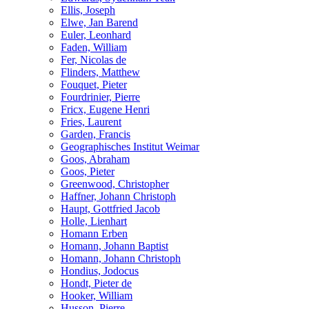
Ellis, Joseph
Elwe, Jan Barend
Euler, Leonhard
Faden, William
Fer, Nicolas de
Flinders, Matthew
Fouquet, Pieter
Fourdrinier, Pierre
Fricx, Eugene Henri
Fries, Laurent
Garden, Francis
Geographisches Institut Weimar
Goos, Abraham
Goos, Pieter
Greenwood, Christopher
Haffner, Johann Christoph
Haupt, Gottfried Jacob
Holle, Lienhart
Homann Erben
Homann, Johann Baptist
Homann, Johann Christoph
Hondius, Jodocus
Hondt, Pieter de
Hooker, William
Husson, Pierre