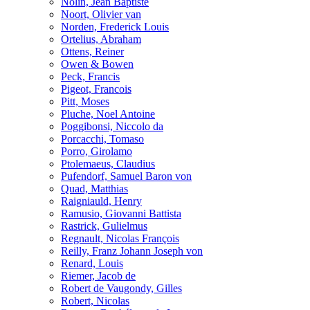
Nolin, Jean Baptiste
Noort, Olivier van
Norden, Frederick Louis
Ortelius, Abraham
Ottens, Reiner
Owen & Bowen
Peck, Francis
Pigeot, Francois
Pitt, Moses
Pluche, Noel Antoine
Poggibonsi, Niccolo da
Porcacchi, Tomaso
Porro, Girolamo
Ptolemaeus, Claudius
Pufendorf, Samuel Baron von
Quad, Matthias
Raigniauld, Henry
Ramusio, Giovanni Battista
Rastrick, Gulielmus
Regnault, Nicolas François
Reilly, Franz Johann Joseph von
Renard, Louis
Riemer, Jacob de
Robert de Vaugondy, Gilles
Robert, Nicolas