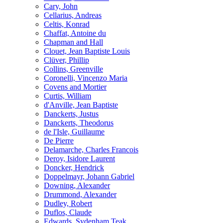
Cary, John
Cellarius, Andreas
Celtis, Konrad
Chaffat, Antoine du
Chapman and Hall
Clouet, Jean Baptiste Louis
Clüver, Phillip
Collins, Greenville
Coronelli, Vincenzo Maria
Covens and Mortier
Curtis, William
d'Anville, Jean Baptiste
Danckerts, Justus
Danckerts, Theodorus
de l'Isle, Guillaume
De Pierre
Delamarche, Charles Francois
Deroy, Isidore Laurent
Doncker, Hendrick
Doppelmayr, Johann Gabriel
Downing, Alexander
Drummond, Alexander
Dudley, Robert
Duflos, Claude
Edwards, Sydenham Teak