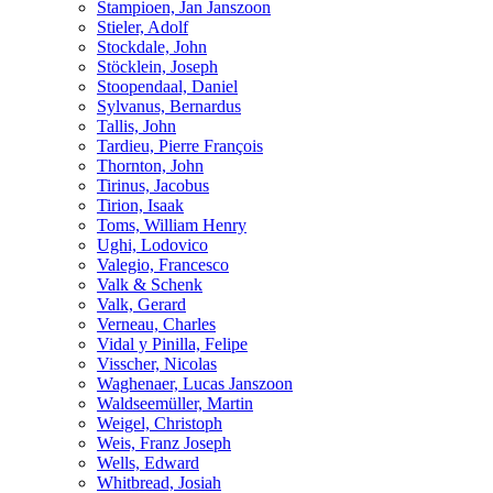
Stampioen, Jan Janszoon
Stieler, Adolf
Stockdale, John
Stöcklein, Joseph
Stoopendaal, Daniel
Sylvanus, Bernardus
Tallis, John
Tardieu, Pierre François
Thornton, John
Tirinus, Jacobus
Tirion, Isaak
Toms, William Henry
Ughi, Lodovico
Valegio, Francesco
Valk & Schenk
Valk, Gerard
Verneau, Charles
Vidal y Pinilla, Felipe
Visscher, Nicolas
Waghenaer, Lucas Janszoon
Waldseemüller, Martin
Weigel, Christoph
Weis, Franz Joseph
Wells, Edward
Whitbread, Josiah