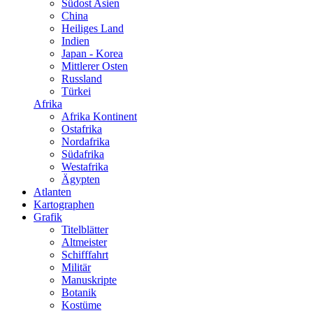
Südost Asien
China
Heiliges Land
Indien
Japan - Korea
Mittlerer Osten
Russland
Türkei
Afrika
Afrika Kontinent
Ostafrika
Nordafrika
Südafrika
Westafrika
Ägypten
Atlanten
Kartographen
Grafik
Titelblätter
Altmeister
Schifffahrt
Militär
Manuskripte
Botanik
Kostüme