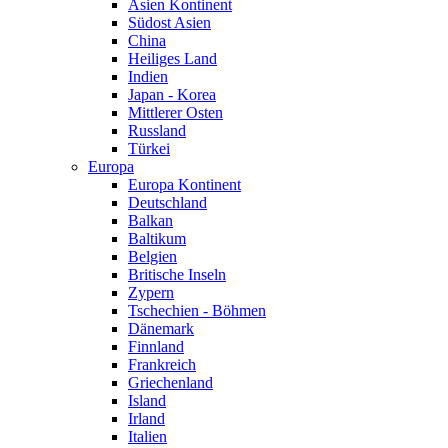
Asien Kontinent
Südost Asien
China
Heiliges Land
Indien
Japan - Korea
Mittlerer Osten
Russland
Türkei
Europa
Europa Kontinent
Deutschland
Balkan
Baltikum
Belgien
Britische Inseln
Zypern
Tschechien - Böhmen
Dänemark
Finnland
Frankreich
Griechenland
Island
Irland
Italien