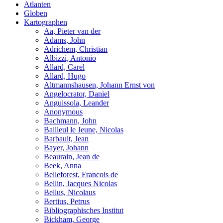
Atlanten
Globen
Kartographen
Aa, Pieter van der
Adams, John
Adrichem, Christian
Albizzi, Antonio
Allard, Carel
Allard, Hugo
Altmannshausen, Johann Ernst von
Angelocrator, Daniel
Anguissola, Leander
Anonymous
Bachmann, John
Bailleul le Jeune, Nicolas
Barbault, Jean
Bayer, Johann
Beaurain, Jean de
Beek, Anna
Belleforest, Francois de
Bellin, Jacques Nicolas
Bellus, Nicolaus
Bertius, Petrus
Bibliographisches Institut
Bickham, George