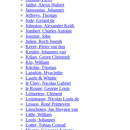
Jaillot, Alexis Hubert
Janssonius, Johannes
Jefferys, Thomas
Jode, Gerard de
Johnston, Alexander Keith
Jombert, Charles Antoine
Jonston, John
Julien, Roch Joseph
Keere, Pieter van den
Keulen, Johannes van
Kilian, Georg Christoph
Kip, William
Kitchin, Thomas
Langlois, Hyacinthe
Laurie & Whittle
le Clerc, Nicolas Gabriel
le Rouge, George Louis
Lempriere, Clement
Lespinasse, Nicolas Louis de
Lesson, René Primevère
Linschoten, Jan Huygen van
Little, William
Loots, Johannes
Lotter, Tobias Conrad