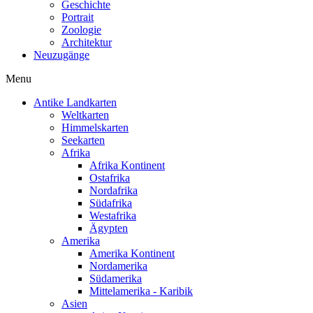
Geschichte
Portrait
Zoologie
Architektur
Neuzugänge
Menu
Antike Landkarten
Weltkarten
Himmelskarten
Seekarten
Afrika
Afrika Kontinent
Ostafrika
Nordafrika
Südafrika
Westafrika
Ägypten
Amerika
Amerika Kontinent
Nordamerika
Südamerika
Mittelamerika - Karibik
Asien