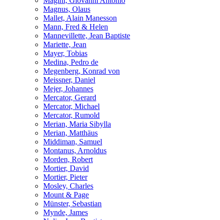
Magini, Giovanni Antonio
Magnus, Olaus
Mallet, Alain Manesson
Mann, Fred & Helen
Mannevillette, Jean Baptiste
Mariette, Jean
Mayer, Tobias
Medina, Pedro de
Megenberg, Konrad von
Meissner, Daniel
Mejer, Johannes
Mercator, Gerard
Mercator, Michael
Mercator, Rumold
Merian, Maria Sibylla
Merian, Matthäus
Middiman, Samuel
Montanus, Arnoldus
Morden, Robert
Mortier, David
Mortier, Pieter
Mosley, Charles
Mount & Page
Münster, Sebastian
Mynde, James