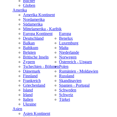
Bücher
Globen
Amerika
Amerika Kontinent
Nordamerika
Südamerika
Mittelamerika - Karibik
Europa Kontinent
Europa
Deutschland
Benelux
Balkan
Luxemburg
Baltikum
Malta
Belgien
Niederlande
Britische Inseln
Norwegen
Zypern
Österreich - Ungarn
Tschechien - Böhmen
Polen
Dänemark
Rumänien - Moldawien
Finnland
Russland
Frankreich
Skandinavien
Griechenland
Spanien - Portugal
Island
Schweden
Irland
Schweiz
Italien
Türkei
Ukraine
Asien
Asien Kontinent