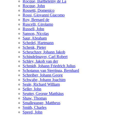
Rocque, Barthélemy de La
Rocque, John
Rossetti, Domenico
Rossi, Giovanni Giacomo
Roy, Bernard de
Ruscelli, Girolamo
Russell, John
Sanson, Nicolas
Saur, Abraham
Schedel, Hartmann
Schenk, Pieter
Scheuchzer, Johann Jakob
Schindelmayer, Carl Robert
Schley, Jakob van der
Schmidt, Johann Friedrich Julius
Schotanus van Sterringa, Bernhard
Schreiber, Johann Georg
Schwabe, Johann Joachim
Seale, Richard William
Seller, John
Seutter, George Matthäus
Shaw, Thomas
Smallegange, Mattheus
Smith, Charles
Speed, John