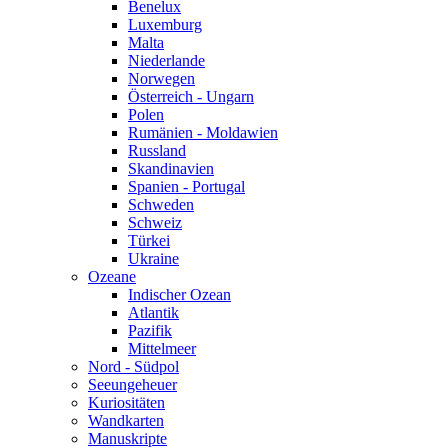
Benelux
Luxemburg
Malta
Niederlande
Norwegen
Österreich - Ungarn
Polen
Rumänien - Moldawien
Russland
Skandinavien
Spanien - Portugal
Schweden
Schweiz
Türkei
Ukraine
Ozeane
Indischer Ozean
Atlantik
Pazifik
Mittelmeer
Nord - Südpol
Seeungeheuer
Kuriositäten
Wandkarten
Manuskripte