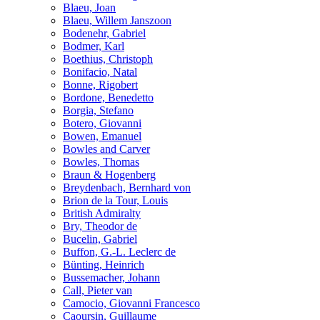
Blaeu, Joan
Blaeu, Willem Janszoon
Bodenehr, Gabriel
Bodmer, Karl
Boethius, Christoph
Bonifacio, Natal
Bonne, Rigobert
Bordone, Benedetto
Borgia, Stefano
Botero, Giovanni
Bowen, Emanuel
Bowles and Carver
Bowles, Thomas
Braun & Hogenberg
Breydenbach, Bernhard von
Brion de la Tour, Louis
British Admiralty
Bry, Theodor de
Bucelin, Gabriel
Buffon, G.-L. Leclerc de
Bünting, Heinrich
Bussemacher, Johann
Call, Pieter van
Camocio, Giovanni Francesco
Caoursin, Guillaume