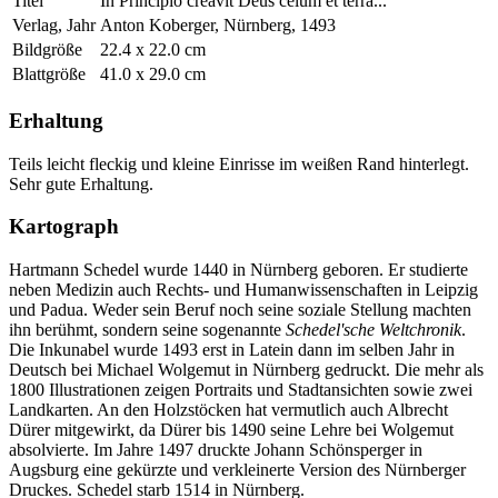
Titel
In Principio creavit Deus celum et terra...
Verlag, Jahr
Anton Koberger, Nürnberg, 1493
Bildgröße
22.4 x 22.0 cm
Blattgröße
41.0 x 29.0 cm
Erhaltung
Teils leicht fleckig und kleine Einrisse im weißen Rand hinterlegt.
Sehr gute Erhaltung.
Kartograph
Hartmann Schedel wurde 1440 in Nürnberg geboren. Er studierte
neben Medizin auch Rechts- und Humanwissenschaften in Leipzig
und Padua. Weder sein Beruf noch seine soziale Stellung machten
ihn berühmt, sondern seine sogenannte
Schedel'sche Weltchronik
.
Die Inkunabel wurde 1493 erst in Latein dann im selben Jahr in
Deutsch bei Michael Wolgemut in Nürnberg gedruckt. Die mehr als
1800 Illustrationen zeigen Portraits und Stadtansichten sowie zwei
Landkarten. An den Holzstöcken hat vermutlich auch Albrecht
Dürer mitgewirkt, da Dürer bis 1490 seine Lehre bei Wolgemut
absolvierte. Im Jahre 1497 druckte Johann Schönsperger in
Augsburg eine gekürzte und verkleinerte Version des Nürnberger
Druckes. Schedel starb 1514 in Nürnberg.