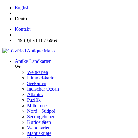
English
|
Deutsch
Kontakt
|
+49-(0)178-187-6969 |
Antike Landkarten
Welt
Weltkarten
Himmelskarten
Seekarten
Indischer Ozean
Atlantik
Pazifik
Mittelmeer
Nord - Südpol
Seeungeheuer
Kuriositäten
Wandkarten
Manuskripte