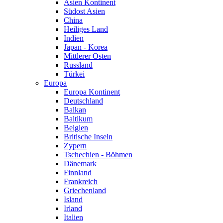
Asien Kontinent
Südost Asien
China
Heiliges Land
Indien
Japan - Korea
Mittlerer Osten
Russland
Türkei
Europa
Europa Kontinent
Deutschland
Balkan
Baltikum
Belgien
Britische Inseln
Zypern
Tschechien - Böhmen
Dänemark
Finnland
Frankreich
Griechenland
Island
Irland
Italien