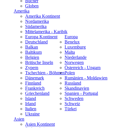
Bücher
Globen
Amerika
Amerika Kontinent
Nordamerika
Südamerika
Mittelamerika - Karibik
Europa Kontinent
Europa
Deutschland
Benelux
Balkan
Luxemburg
Baltikum
Malta
Belgien
Niederlande
Britische Inseln
Norwegen
Zypern
Österreich - Ungarn
Tschechien - Böhmen
Polen
Dänemark
Rumänien - Moldawien
Finnland
Russland
Frankreich
Skandinavien
Griechenland
Spanien - Portugal
Island
Schweden
Irland
Schweiz
Italien
Türkei
Ukraine
Asien
Asien Kontinent