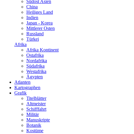
Südost Asien
China
Heiliges Land
Indien
Japan - Korea
Mittlerer Osten
Russland
Türkei
Afrika
Afrika Kontinent
Ostafrika
Nordafrika
Südafrika
Westafrika
Ägypten
Atlanten
Kartographen
Grafik
Titelblätter
Altmeister
Schifffahrt
Militär
Manuskripte
Botanik
Kostüme