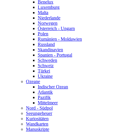
Benelux
Luxemburg
Malta
Niederlande
Norwegen
Österreich - Ungarn
Polen
Rumänien - Moldawien
Russland
Skandinavien
Spanien - Portugal
Schweden
Schweiz
Türkei
Ukraine
Ozeane
Indischer Ozean
Atlantik
Pazifik
Mittelmeer
Nord - Südpol
Seeungeheuer
Kuriositäten
Wandkarten
Manuskripte