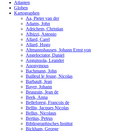
Atlanten
Globen
Kartographen
Aa, Pieter van der
Adams, John
Adrichem, Christian
Albizzi, Antonio
Allard, Carel
Allard, Hugo
Altmannshausen, Johann Ernst von
Angelocrator, Daniel
Anguissola, Leander
Anonymous
Bachmann, John
Bailleul le Jeune, Nicolas
Barbault, Jean
Bayer, Johann
Beaurain, Jean de
Beek, Anna
Belleforest, Francois de
Bellin, Jacques Nicolas
Bellus, Nicolaus
Bertius, Petrus
Bibliographisches Institut
Bickham, George