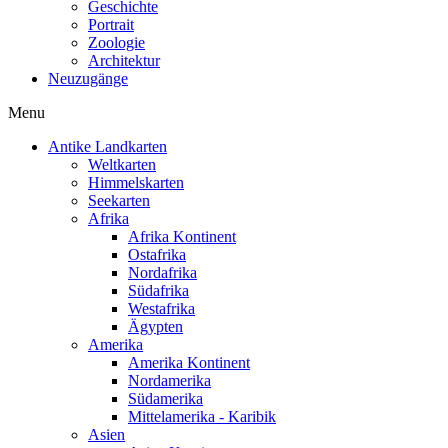
Geschichte
Portrait
Zoologie
Architektur
Neuzugänge
Menu
Antike Landkarten
Weltkarten
Himmelskarten
Seekarten
Afrika
Afrika Kontinent
Ostafrika
Nordafrika
Südafrika
Westafrika
Ägypten
Amerika
Amerika Kontinent
Nordamerika
Südamerika
Mittelamerika - Karibik
Asien