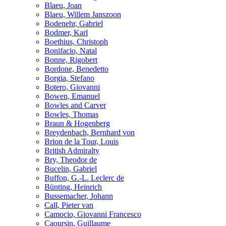
Blaeu, Joan
Blaeu, Willem Janszoon
Bodenehr, Gabriel
Bodmer, Karl
Boethius, Christoph
Bonifacio, Natal
Bonne, Rigobert
Bordone, Benedetto
Borgia, Stefano
Botero, Giovanni
Bowen, Emanuel
Bowles and Carver
Bowles, Thomas
Braun & Hogenberg
Breydenbach, Bernhard von
Brion de la Tour, Louis
British Admiralty
Bry, Theodor de
Bucelin, Gabriel
Buffon, G.-L. Leclerc de
Bünting, Heinrich
Bussemacher, Johann
Call, Pieter van
Camocio, Giovanni Francesco
Caoursin, Guillaume