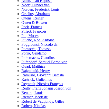
Nolin, Jean Baptiste
Noort, Olivier van
Norden, Frederick Louis
Ortelius, Abraham
Ottens, Reiner
Owen & Bowen
Peck, Francis
Pigeot, Francois
Pitt, Moses
Pluche, Noel Antoine
Poggibonsi, Niccolo da
Porcacchi, Tomaso
Porro, Girolamo
Ptolemaeus, Claudius
Pufendorf, Samuel Baron von
Quad, Matthias
Raigniauld, Henry
Ramusio, Giovanni Battista
Rastrick, Gulielmus
Regnault, Nicolas François
Reilly, Franz Johann Joseph von
Renard, Louis
Riemer, Jacob de
Robert de Vaugondy, Gilles
Robert, Nicolas