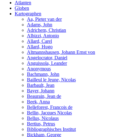
Atlanten
Globen
Kartographen
Aa, Pieter van der
Adams, John
Adrichem, Christian
Albizzi, Antonio
Allard, Carel
Allard, Hugo
Altmannshausen, Johann Ernst von
Angelocrator, Daniel
Anguissola, Leander
Anonymous
Bachmann, John
Bailleul le Jeune, Nicolas
Barbault, Jean
Bayer, Johann
Beaurain, Jean de
Beek, Anna
Belleforest, Francois de
Bellin, Jacques Nicolas
Bellus, Nicolaus
Bertius, Petrus
Bibliographisches Institut
Bickham, George