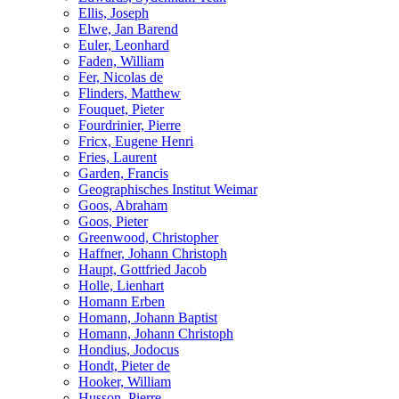
Ellis, Joseph
Elwe, Jan Barend
Euler, Leonhard
Faden, William
Fer, Nicolas de
Flinders, Matthew
Fouquet, Pieter
Fourdrinier, Pierre
Fricx, Eugene Henri
Fries, Laurent
Garden, Francis
Geographisches Institut Weimar
Goos, Abraham
Goos, Pieter
Greenwood, Christopher
Haffner, Johann Christoph
Haupt, Gottfried Jacob
Holle, Lienhart
Homann Erben
Homann, Johann Baptist
Homann, Johann Christoph
Hondius, Jodocus
Hondt, Pieter de
Hooker, William
Husson, Pierre