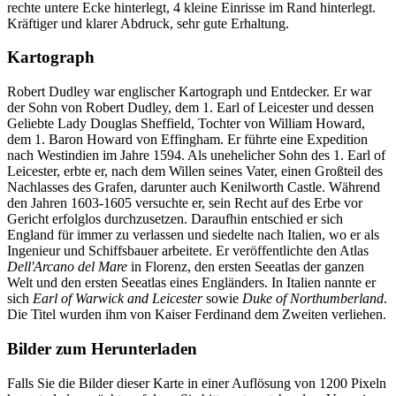
rechte untere Ecke hinterlegt, 4 kleine Einrisse im Rand hinterlegt.
Kräftiger und klarer Abdruck, sehr gute Erhaltung.
Kartograph
Robert Dudley war englischer Kartograph und Entdecker. Er war
der Sohn von Robert Dudley, dem 1. Earl of Leicester und dessen
Geliebte Lady Douglas Sheffield, Tochter von William Howard,
dem 1. Baron Howard von Effingham. Er führte eine Expedition
nach Westindien im Jahre 1594. Als unehelicher Sohn des 1. Earl of
Leicester, erbte er, nach dem Willen seines Vater, einen Großteil des
Nachlasses des Grafen, darunter auch Kenilworth Castle. Während
den Jahren 1603-1605 versuchte er, sein Recht auf des Erbe vor
Gericht erfolglos durchzusetzen. Daraufhin entschied er sich
England für immer zu verlassen und siedelte nach Italien, wo er als
Ingenieur und Schiffsbauer arbeitete. Er veröffentlichte den Atlas
Dell'Arcano del Mare
in Florenz, den ersten Seeatlas der ganzen
Welt und den ersten Seeatlas eines Engländers. In Italien nannte er
sich
Earl of Warwick and Leicester
sowie
Duke of Northumberland
.
Die Titel wurden ihm von Kaiser Ferdinand dem Zweiten verliehen.
Bilder zum Herunterladen
Falls Sie die Bilder dieser Karte in einer Auflösung von 1200 Pixeln