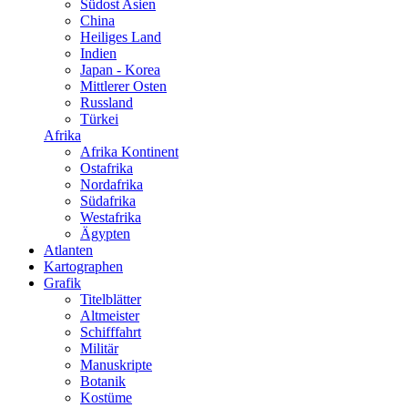
Südost Asien
China
Heiliges Land
Indien
Japan - Korea
Mittlerer Osten
Russland
Türkei
Afrika
Afrika Kontinent
Ostafrika
Nordafrika
Südafrika
Westafrika
Ägypten
Atlanten
Kartographen
Grafik
Titelblätter
Altmeister
Schifffahrt
Militär
Manuskripte
Botanik
Kostüme