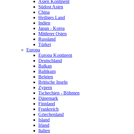
Asien Kontinent
Südost Asien
China
Heiliges Land
Indien
Japan - Korea
Mittlerer Osten
Russland
Türkei
Europa
Europa Kontinent
Deutschland
Balkan
Baltikum
Belgien
Britische Inseln
Zypern
Tschechien - Böhmen
Dänemark
Finnland
Frankreich
Griechenland
Island
Irland
Italien