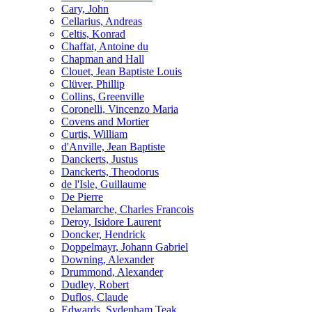
Cary, John
Cellarius, Andreas
Celtis, Konrad
Chaffat, Antoine du
Chapman and Hall
Clouet, Jean Baptiste Louis
Clüver, Phillip
Collins, Greenville
Coronelli, Vincenzo Maria
Covens and Mortier
Curtis, William
d'Anville, Jean Baptiste
Danckerts, Justus
Danckerts, Theodorus
de l'Isle, Guillaume
De Pierre
Delamarche, Charles Francois
Deroy, Isidore Laurent
Doncker, Hendrick
Doppelmayr, Johann Gabriel
Downing, Alexander
Drummond, Alexander
Dudley, Robert
Duflos, Claude
Edwards, Sydenham Teak