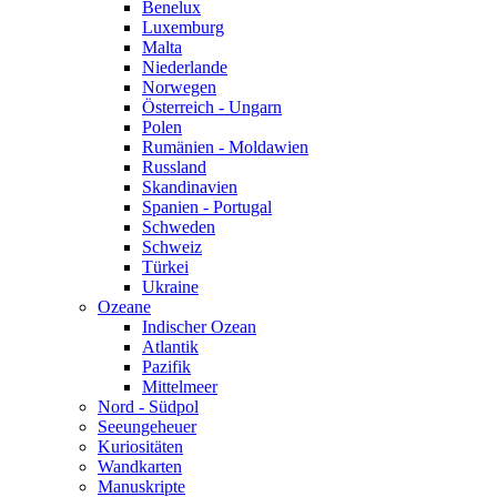
Benelux
Luxemburg
Malta
Niederlande
Norwegen
Österreich - Ungarn
Polen
Rumänien - Moldawien
Russland
Skandinavien
Spanien - Portugal
Schweden
Schweiz
Türkei
Ukraine
Ozeane
Indischer Ozean
Atlantik
Pazifik
Mittelmeer
Nord - Südpol
Seeungeheuer
Kuriositäten
Wandkarten
Manuskripte