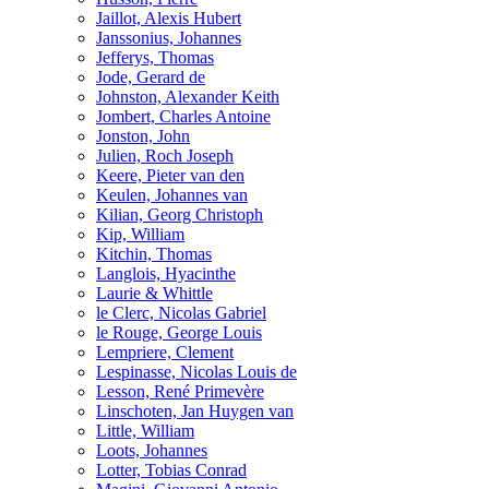
Jaillot, Alexis Hubert
Janssonius, Johannes
Jefferys, Thomas
Jode, Gerard de
Johnston, Alexander Keith
Jombert, Charles Antoine
Jonston, John
Julien, Roch Joseph
Keere, Pieter van den
Keulen, Johannes van
Kilian, Georg Christoph
Kip, William
Kitchin, Thomas
Langlois, Hyacinthe
Laurie & Whittle
le Clerc, Nicolas Gabriel
le Rouge, George Louis
Lempriere, Clement
Lespinasse, Nicolas Louis de
Lesson, René Primevère
Linschoten, Jan Huygen van
Little, William
Loots, Johannes
Lotter, Tobias Conrad