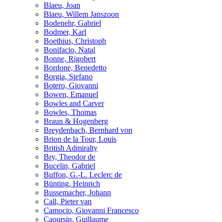
Blaeu, Joan
Blaeu, Willem Janszoon
Bodenehr, Gabriel
Bodmer, Karl
Boethius, Christoph
Bonifacio, Natal
Bonne, Rigobert
Bordone, Benedetto
Borgia, Stefano
Botero, Giovanni
Bowen, Emanuel
Bowles and Carver
Bowles, Thomas
Braun & Hogenberg
Breydenbach, Bernhard von
Brion de la Tour, Louis
British Admiralty
Bry, Theodor de
Bucelin, Gabriel
Buffon, G.-L. Leclerc de
Bünting, Heinrich
Bussemacher, Johann
Call, Pieter van
Camocio, Giovanni Francesco
Caoursin, Guillaume