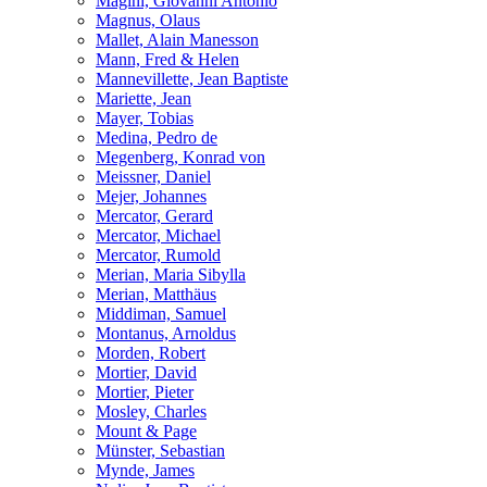
Magini, Giovanni Antonio
Magnus, Olaus
Mallet, Alain Manesson
Mann, Fred & Helen
Mannevillette, Jean Baptiste
Mariette, Jean
Mayer, Tobias
Medina, Pedro de
Megenberg, Konrad von
Meissner, Daniel
Mejer, Johannes
Mercator, Gerard
Mercator, Michael
Mercator, Rumold
Merian, Maria Sibylla
Merian, Matthäus
Middiman, Samuel
Montanus, Arnoldus
Morden, Robert
Mortier, David
Mortier, Pieter
Mosley, Charles
Mount & Page
Münster, Sebastian
Mynde, James