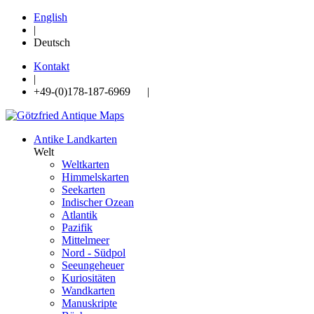
English
|
Deutsch
Kontakt
|
+49-(0)178-187-6969 |
Antike Landkarten
Welt
Weltkarten
Himmelskarten
Seekarten
Indischer Ozean
Atlantik
Pazifik
Mittelmeer
Nord - Südpol
Seeungeheuer
Kuriositäten
Wandkarten
Manuskripte