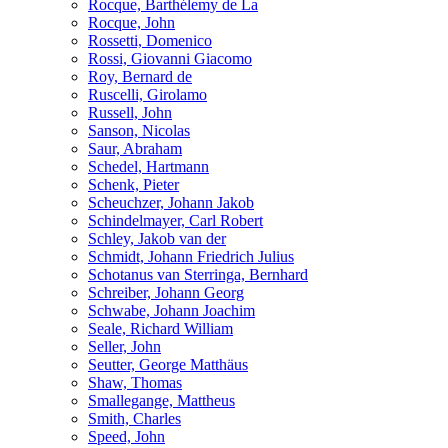
Rocque, Barthélemy de La
Rocque, John
Rossetti, Domenico
Rossi, Giovanni Giacomo
Roy, Bernard de
Ruscelli, Girolamo
Russell, John
Sanson, Nicolas
Saur, Abraham
Schedel, Hartmann
Schenk, Pieter
Scheuchzer, Johann Jakob
Schindelmayer, Carl Robert
Schley, Jakob van der
Schmidt, Johann Friedrich Julius
Schotanus van Sterringa, Bernhard
Schreiber, Johann Georg
Schwabe, Johann Joachim
Seale, Richard William
Seller, John
Seutter, George Matthäus
Shaw, Thomas
Smallegange, Mattheus
Smith, Charles
Speed, John