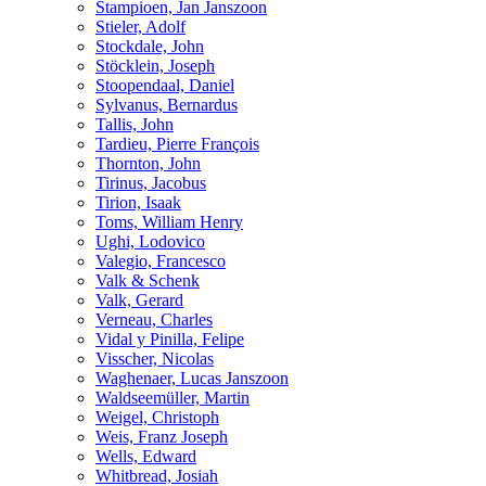
Stampioen, Jan Janszoon
Stieler, Adolf
Stockdale, John
Stöcklein, Joseph
Stoopendaal, Daniel
Sylvanus, Bernardus
Tallis, John
Tardieu, Pierre François
Thornton, John
Tirinus, Jacobus
Tirion, Isaak
Toms, William Henry
Ughi, Lodovico
Valegio, Francesco
Valk & Schenk
Valk, Gerard
Verneau, Charles
Vidal y Pinilla, Felipe
Visscher, Nicolas
Waghenaer, Lucas Janszoon
Waldseemüller, Martin
Weigel, Christoph
Weis, Franz Joseph
Wells, Edward
Whitbread, Josiah