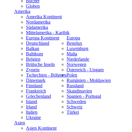
Bücher
Globen
Amerika
Amerika Kontinent
Nordamerika
Südamerika
Mittelamerika - Karibik
Europa Kontinent
Europa
Deutschland
Benelux
Balkan
Luxemburg
Baltikum
Malta
Belgien
Niederlande
Britische Inseln
Norwegen
Zypern
Österreich - Ungarn
Tschechien - Böhmen
Polen
Dänemark
Rumänien - Moldawien
Finnland
Russland
Frankreich
Skandinavien
Griechenland
Spanien - Portugal
Island
Schweden
Irland
Schweiz
Italien
Türkei
Ukraine
Asien
Asien Kontinent