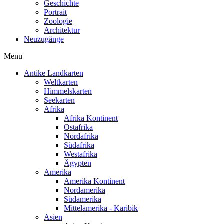
Geschichte
Portrait
Zoologie
Architektur
Neuzugänge
Menu
Antike Landkarten
Weltkarten
Himmelskarten
Seekarten
Afrika
Afrika Kontinent
Ostafrika
Nordafrika
Südafrika
Westafrika
Ägypten
Amerika
Amerika Kontinent
Nordamerika
Südamerika
Mittelamerika - Karibik
Asien