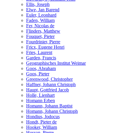
Ellis, Joseph
Elwe, Jan Barend
Euler, Leonhard
Faden, William
Fer, Nicolas de
Flinders, Matthew
Fouquet, Pieter
Fourdrinier, Pierre
Fricx, Eugene Henri
Fries, Laurent
Garden, Francis
Geographisches Institut Weimar
Goos, Abraham
Goos, Pieter
Greenwood, Christopher
Haffner, Johann Christoph
Haupt, Gottfried Jacob
Holle, Lienhart
Homann Erben
Homann, Johann Baptist
Homann, Johann Christoph
Hondius, Jodocus
Hondt, Pieter de
Hooker, William
Husson, Pierre