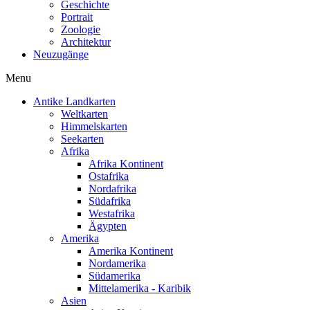
Geschichte
Portrait
Zoologie
Architektur
Neuzugänge
Menu
Antike Landkarten
Weltkarten
Himmelskarten
Seekarten
Afrika
Afrika Kontinent
Ostafrika
Nordafrika
Südafrika
Westafrika
Ägypten
Amerika
Amerika Kontinent
Nordamerika
Südamerika
Mittelamerika - Karibik
Asien