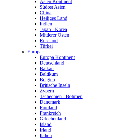
Asien Kontinent
Südost Asien
China
Heiliges Land
Indien
Japan - Korea
Mittlerer Osten
Russland
Türkei
Europa
Europa Kontinent
Deutschland
Balkan
Baltikum
Belgien
Britische Inseln
Zypern
Tschechien - Böhmen
Dänemark
Finnland
Frankreich
Griechenland
Island
Irland
Italien