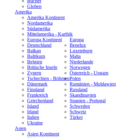
Bücher
Globen
Amerika
Amerika Kontinent
Nordamerika
Südamerika
Mittelamerika - Karibik
Europa Kontinent
Europa
Deutschland
Benelux
Balkan
Luxemburg
Baltikum
Malta
Belgien
Niederlande
Britische Inseln
Norwegen
Zypern
Österreich - Ungarn
Tschechien - Böhmen
Polen
Dänemark
Rumänien - Moldawien
Finnland
Russland
Frankreich
Skandinavien
Griechenland
Spanien - Portugal
Island
Schweden
Irland
Schweiz
Italien
Türkei
Ukraine
Asien
Asien Kontinent