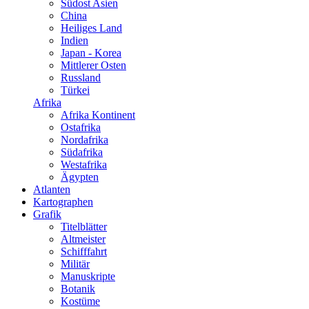
Südost Asien
China
Heiliges Land
Indien
Japan - Korea
Mittlerer Osten
Russland
Türkei
Afrika
Afrika Kontinent
Ostafrika
Nordafrika
Südafrika
Westafrika
Ägypten
Atlanten
Kartographen
Grafik
Titelblätter
Altmeister
Schifffahrt
Militär
Manuskripte
Botanik
Kostüme