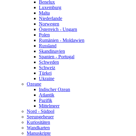
Benelux
Luxemburg
Malta
Niederlande
Norwegen
Österreich - Ungarn
Polen
Rumänien - Moldawien
Russland
Skandinavien
Spanien - Portugal
Schweden
Schweiz
Türkei
Ukraine
Ozeane
Indischer Ozean
Atlantik
Pazifik
Mittelmeer
Nord - Südpol
Seeungeheuer
Kuriositäten
Wandkarten
Manuskripte