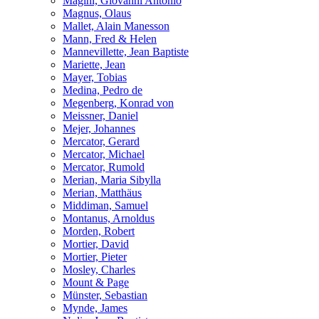
Magini, Giovanni Antonio
Magnus, Olaus
Mallet, Alain Manesson
Mann, Fred & Helen
Mannevillette, Jean Baptiste
Mariette, Jean
Mayer, Tobias
Medina, Pedro de
Megenberg, Konrad von
Meissner, Daniel
Mejer, Johannes
Mercator, Gerard
Mercator, Michael
Mercator, Rumold
Merian, Maria Sibylla
Merian, Matthäus
Middiman, Samuel
Montanus, Arnoldus
Morden, Robert
Mortier, David
Mortier, Pieter
Mosley, Charles
Mount & Page
Münster, Sebastian
Mynde, James