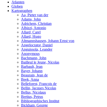
Atlanten
Globen
Kartographen
Aa, Pieter van der
Adams, John
Adrichem, Christian
Albizzi, Antonio
Allard, Carel
Allard, Hugo
Altmannshausen, Johann Ernst von
Angelocrator, Daniel
Anguissola, Leander
Anonymous
Bachmann, John
Bailleul le Jeune, Nicolas
Barbault, Jean
Bayer, Johann
Beaurain, Jean de
Beek, Anna
Belleforest, Francois de
Bellin, Jacques Nicolas
Bellus, Nicolaus
Bertius, Petrus
Bibliographisches Institut
Bickham, George