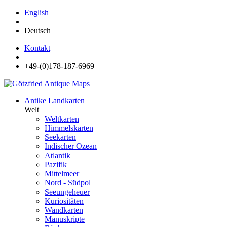
English
|
Deutsch
Kontakt
|
+49-(0)178-187-6969 |
Antike Landkarten
Welt
Weltkarten
Himmelskarten
Seekarten
Indischer Ozean
Atlantik
Pazifik
Mittelmeer
Nord - Südpol
Seeungeheuer
Kuriositäten
Wandkarten
Manuskripte