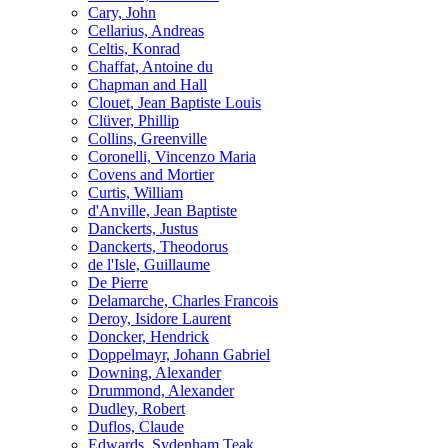
Cary, John
Cellarius, Andreas
Celtis, Konrad
Chaffat, Antoine du
Chapman and Hall
Clouet, Jean Baptiste Louis
Clüver, Phillip
Collins, Greenville
Coronelli, Vincenzo Maria
Covens and Mortier
Curtis, William
d'Anville, Jean Baptiste
Danckerts, Justus
Danckerts, Theodorus
de l'Isle, Guillaume
De Pierre
Delamarche, Charles Francois
Deroy, Isidore Laurent
Doncker, Hendrick
Doppelmayr, Johann Gabriel
Downing, Alexander
Drummond, Alexander
Dudley, Robert
Duflos, Claude
Edwards, Sydenham Teak