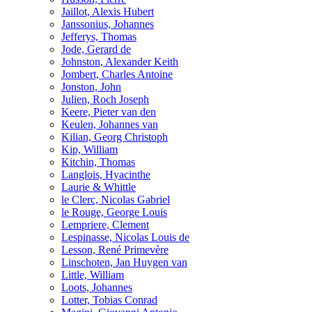
Jaillot, Alexis Hubert
Janssonius, Johannes
Jefferys, Thomas
Jode, Gerard de
Johnston, Alexander Keith
Jombert, Charles Antoine
Jonston, John
Julien, Roch Joseph
Keere, Pieter van den
Keulen, Johannes van
Kilian, Georg Christoph
Kip, William
Kitchin, Thomas
Langlois, Hyacinthe
Laurie & Whittle
le Clerc, Nicolas Gabriel
le Rouge, George Louis
Lempriere, Clement
Lespinasse, Nicolas Louis de
Lesson, René Primevère
Linschoten, Jan Huygen van
Little, William
Loots, Johannes
Lotter, Tobias Conrad