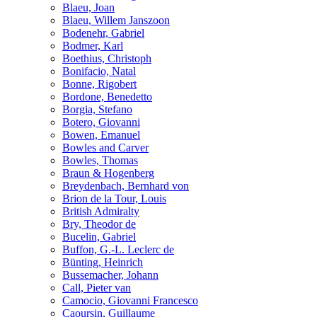
Blaeu, Joan
Blaeu, Willem Janszoon
Bodenehr, Gabriel
Bodmer, Karl
Boethius, Christoph
Bonifacio, Natal
Bonne, Rigobert
Bordone, Benedetto
Borgia, Stefano
Botero, Giovanni
Bowen, Emanuel
Bowles and Carver
Bowles, Thomas
Braun & Hogenberg
Breydenbach, Bernhard von
Brion de la Tour, Louis
British Admiralty
Bry, Theodor de
Bucelin, Gabriel
Buffon, G.-L. Leclerc de
Bünting, Heinrich
Bussemacher, Johann
Call, Pieter van
Camocio, Giovanni Francesco
Caoursin, Guillaume