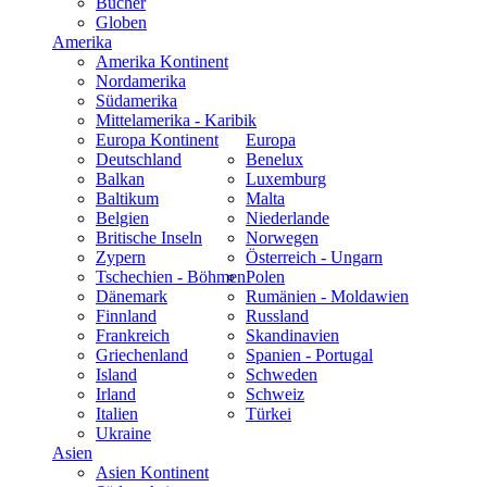
Bücher
Globen
Amerika
Amerika Kontinent
Nordamerika
Südamerika
Mittelamerika - Karibik
Europa Kontinent
Europa
Deutschland
Benelux
Balkan
Luxemburg
Baltikum
Malta
Belgien
Niederlande
Britische Inseln
Norwegen
Zypern
Österreich - Ungarn
Tschechien - Böhmen
Polen
Dänemark
Rumänien - Moldawien
Finnland
Russland
Frankreich
Skandinavien
Griechenland
Spanien - Portugal
Island
Schweden
Irland
Schweiz
Italien
Türkei
Ukraine
Asien
Asien Kontinent