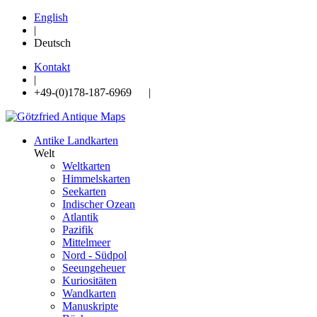
English
|
Deutsch
Kontakt
|
+49-(0)178-187-6969 |
Antike Landkarten
Welt
Weltkarten
Himmelskarten
Seekarten
Indischer Ozean
Atlantik
Pazifik
Mittelmeer
Nord - Südpol
Seeungeheuer
Kuriositäten
Wandkarten
Manuskripte