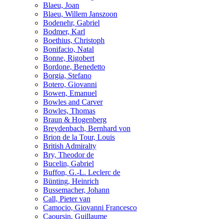
Blaeu, Joan
Blaeu, Willem Janszoon
Bodenehr, Gabriel
Bodmer, Karl
Boethius, Christoph
Bonifacio, Natal
Bonne, Rigobert
Bordone, Benedetto
Borgia, Stefano
Botero, Giovanni
Bowen, Emanuel
Bowles and Carver
Bowles, Thomas
Braun & Hogenberg
Breydenbach, Bernhard von
Brion de la Tour, Louis
British Admiralty
Bry, Theodor de
Bucelin, Gabriel
Buffon, G.-L. Leclerc de
Bünting, Heinrich
Bussemacher, Johann
Call, Pieter van
Camocio, Giovanni Francesco
Caoursin, Guillaume