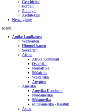
Geschichte
Portrait
Zoologie
Architektur
Neuzugänge
Menu
Antike Landkarten
Weltkarten
Himmelskarten
Seekarten
Afrika
Afrika Kontinent
Ostafrika
Nordafrika
Südafrika
Westafrika
Ägypten
Amerika
Amerika Kontinent
Nordamerika
Südamerika
Mittelamerika - Karibik
Asien