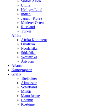
Südost Asien
China
Heiliges Land
Indien
Japan - Korea
Mittlerer Osten
Russland
Türkei
Afrika
Afrika Kontinent
Ostafrika
Nordafrika
Südafrika
Westafrika
Ägypten
Atlanten
Kartographen
Grafik
Titelblätter
Altmeister
Schifffahrt
Militär
Manuskripte
Botanik
Kostüme