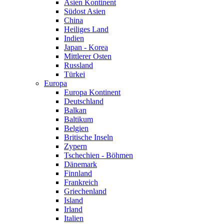
Asien Kontinent
Südost Asien
China
Heiliges Land
Indien
Japan - Korea
Mittlerer Osten
Russland
Türkei
Europa
Europa Kontinent
Deutschland
Balkan
Baltikum
Belgien
Britische Inseln
Zypern
Tschechien - Böhmen
Dänemark
Finnland
Frankreich
Griechenland
Island
Irland
Italien