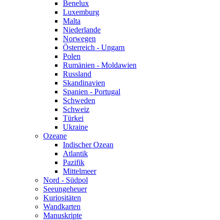
Benelux
Luxemburg
Malta
Niederlande
Norwegen
Österreich - Ungarn
Polen
Rumänien - Moldawien
Russland
Skandinavien
Spanien - Portugal
Schweden
Schweiz
Türkei
Ukraine
Ozeane
Indischer Ozean
Atlantik
Pazifik
Mittelmeer
Nord - Südpol
Seeungeheuer
Kuriositäten
Wandkarten
Manuskripte