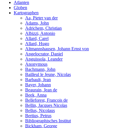
Atlanten
Globen
Kartographen
Aa, Pieter van der
Adams, John
Adrichem, Christian
Albizzi, Antonio
Allard, Carel
Allard, Hugo
Altmannshausen, Johann Ernst von
Angelocrator, Daniel
Anguissola, Leander
Anonymous
Bachmann, John
Bailleul le Jeune, Nicolas
Barbault, Jean
Bayer, Johann
Beaurain, Jean de
Beek, Anna
Belleforest, Francois de
Bellin, Jacques Nicolas
Bellus, Nicolaus
Bertius, Petrus
Bibliographisches Institut
Bickham, George