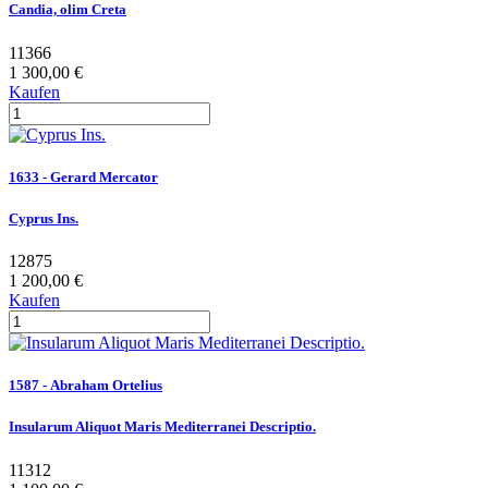
Candia, olim Creta
11366
1 300,00 €
Kaufen
1633 - Gerard Mercator
Cyprus Ins.
12875
1 200,00 €
Kaufen
1587 - Abraham Ortelius
Insularum Aliquot Maris Mediterranei Descriptio.
11312