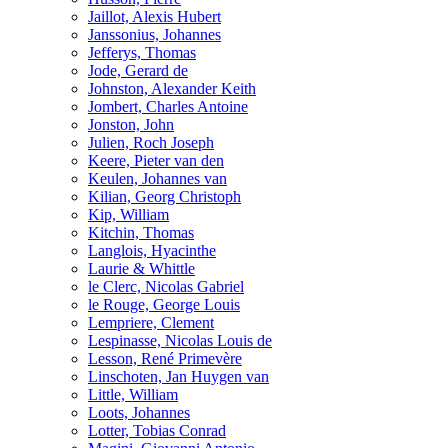
Jaillot, Alexis Hubert
Janssonius, Johannes
Jefferys, Thomas
Jode, Gerard de
Johnston, Alexander Keith
Jombert, Charles Antoine
Jonston, John
Julien, Roch Joseph
Keere, Pieter van den
Keulen, Johannes van
Kilian, Georg Christoph
Kip, William
Kitchin, Thomas
Langlois, Hyacinthe
Laurie & Whittle
le Clerc, Nicolas Gabriel
le Rouge, George Louis
Lempriere, Clement
Lespinasse, Nicolas Louis de
Lesson, René Primevère
Linschoten, Jan Huygen van
Little, William
Loots, Johannes
Lotter, Tobias Conrad