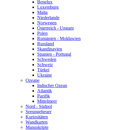
Benelux
Luxemburg
Malta
Niederlande
Norwegen
Österreich - Ungarn
Polen
Rumänien - Moldawien
Russland
Skandinavien
Spanien - Portugal
Schweden
Schweiz
Türkei
Ukraine
Ozeane
Indischer Ozean
Atlantik
Pazifik
Mittelmeer
Nord - Südpol
Seeungeheuer
Kuriositäten
Wandkarten
Manuskripte