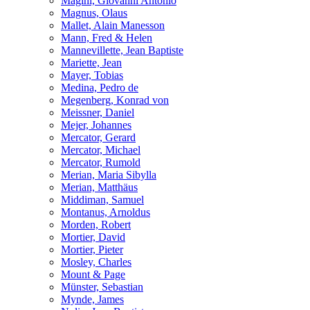
Magini, Giovanni Antonio
Magnus, Olaus
Mallet, Alain Manesson
Mann, Fred & Helen
Mannevillette, Jean Baptiste
Mariette, Jean
Mayer, Tobias
Medina, Pedro de
Megenberg, Konrad von
Meissner, Daniel
Mejer, Johannes
Mercator, Gerard
Mercator, Michael
Mercator, Rumold
Merian, Maria Sibylla
Merian, Matthäus
Middiman, Samuel
Montanus, Arnoldus
Morden, Robert
Mortier, David
Mortier, Pieter
Mosley, Charles
Mount & Page
Münster, Sebastian
Mynde, James