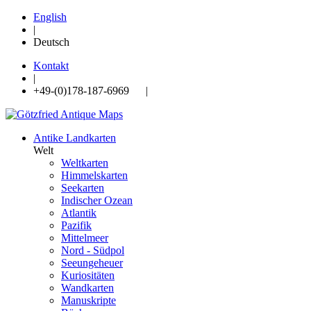
English
|
Deutsch
Kontakt
|
+49-(0)178-187-6969 |
Antike Landkarten
Welt
Weltkarten
Himmelskarten
Seekarten
Indischer Ozean
Atlantik
Pazifik
Mittelmeer
Nord - Südpol
Seeungeheuer
Kuriositäten
Wandkarten
Manuskripte