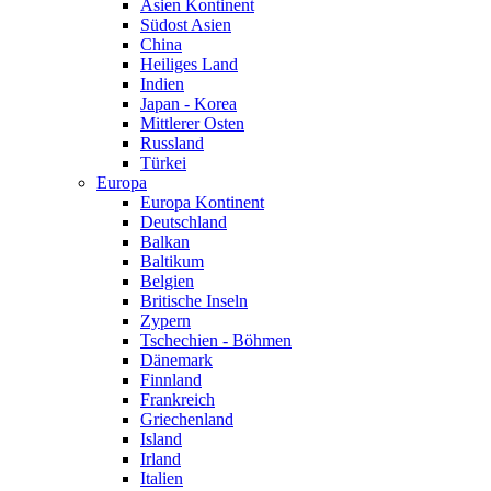
Asien Kontinent
Südost Asien
China
Heiliges Land
Indien
Japan - Korea
Mittlerer Osten
Russland
Türkei
Europa
Europa Kontinent
Deutschland
Balkan
Baltikum
Belgien
Britische Inseln
Zypern
Tschechien - Böhmen
Dänemark
Finnland
Frankreich
Griechenland
Island
Irland
Italien