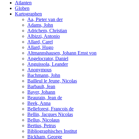
Atlanten
Globen
Kartographen
Aa, Pieter van der
Adams, John
Adrichem, Christian
Albizzi, Antonio
Allard, Carel
Allard, Hugo
Altmannshausen, Johann Ernst von
Angelocrator, Daniel
Anguissola, Leander
Anonymous
Bachmann, John
Bailleul le Jeune, Nicolas
Barbault, Jean
Bayer, Johann
Beaurain, Jean de
Beek, Anna
Belleforest, Francois de
Bellin, Jacques Nicolas
Bellus, Nicolaus
Bertius, Petrus
Bibliographisches Institut
Bickham, George