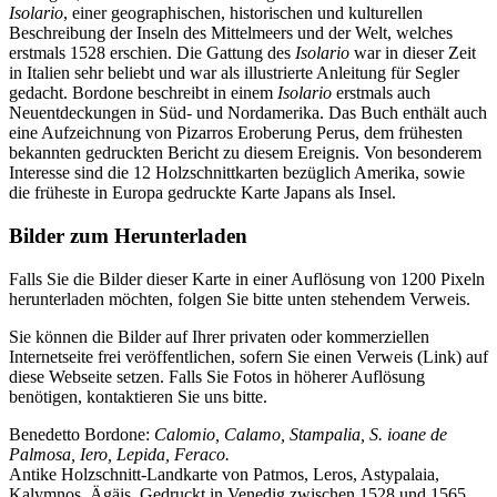
Isolario
, einer geographischen, historischen und kulturellen
Beschreibung der Inseln des Mittelmeers und der Welt, welches
erstmals 1528 erschien. Die Gattung des
Isolario
war in dieser Zeit
in Italien sehr beliebt und war als illustrierte Anleitung für Segler
gedacht. Bordone beschreibt in einem
Isolario
erstmals auch
Neuentdeckungen in Süd- und Nordamerika. Das Buch enthält auch
eine Aufzeichnung von Pizarros Eroberung Perus, dem frühesten
bekannten gedruckten Bericht zu diesem Ereignis. Von besonderem
Interesse sind die 12 Holzschnittkarten bezüglich Amerika, sowie
die früheste in Europa gedruckte Karte Japans als Insel.
Bilder zum Herunterladen
Falls Sie die Bilder dieser Karte in einer Auflösung von 1200 Pixeln
herunterladen möchten, folgen Sie bitte unten stehendem Verweis.
Sie können die Bilder auf Ihrer privaten oder kommerziellen
Internetseite frei veröffentlichen, sofern Sie einen Verweis (Link) auf
diese Webseite setzen. Falls Sie Fotos in höherer Auflösung
benötigen, kontaktieren Sie uns bitte.
Benedetto Bordone:
Calomio, Calamo, Stampalia, S. ioane de
Palmosa, Iero, Lepida, Feraco.
Antike Holzschnitt-Landkarte von Patmos, Leros, Astypalaia,
Kalymnos, Ägäis. Gedruckt in Venedig zwischen 1528 und 1565.