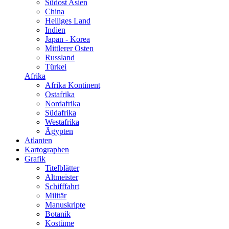
Südost Asien
China
Heiliges Land
Indien
Japan - Korea
Mittlerer Osten
Russland
Türkei
Afrika
Afrika Kontinent
Ostafrika
Nordafrika
Südafrika
Westafrika
Ägypten
Atlanten
Kartographen
Grafik
Titelblätter
Altmeister
Schifffahrt
Militär
Manuskripte
Botanik
Kostüme