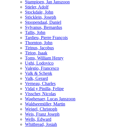
Stampioen, Jan Janszoon
Stieler, Adolf
Stockdale, John
Stöcklein, Joseph
Stoopendaal, Daniel
Sylvanus, Bernardus
Tallis, John
Tardieu, Pierre François
Thornton, John
Tirinus, Jacobus
Tirion, Isaak
Toms, William Henry
Ughi, Lodovico
Valegio, Francesco
Valk & Schenk
Valk, Gerard
Verneau, Charles
Vidal y Pinilla, Felipe
Visscher, Nicolas
Waghenaer, Lucas Janszoon
Waldseemüller, Martin
Weigel, Christoph
Weis, Franz Joseph
Wells, Edward
Whitbread, Josiah