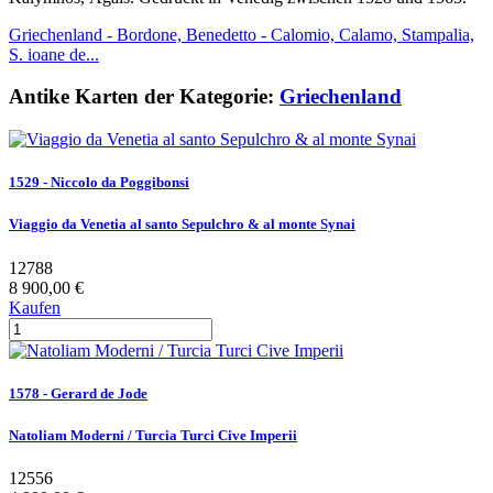
Griechenland - Bordone, Benedetto - Calomio, Calamo, Stampalia,
S. ioane de...
Antike Karten der Kategorie:
Griechenland
1529 - Niccolo da Poggibonsi
Viaggio da Venetia al santo Sepulchro & al monte Synai
12788
8 900,00 €
Kaufen
1578 - Gerard de Jode
Natoliam Moderni / Turcia Turci Cive Imperii
12556