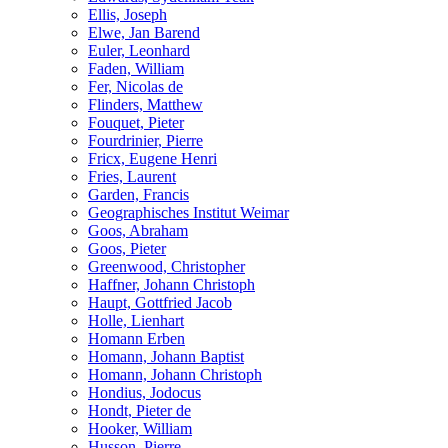
Ellis, Joseph
Elwe, Jan Barend
Euler, Leonhard
Faden, William
Fer, Nicolas de
Flinders, Matthew
Fouquet, Pieter
Fourdrinier, Pierre
Fricx, Eugene Henri
Fries, Laurent
Garden, Francis
Geographisches Institut Weimar
Goos, Abraham
Goos, Pieter
Greenwood, Christopher
Haffner, Johann Christoph
Haupt, Gottfried Jacob
Holle, Lienhart
Homann Erben
Homann, Johann Baptist
Homann, Johann Christoph
Hondius, Jodocus
Hondt, Pieter de
Hooker, William
Husson, Pierre