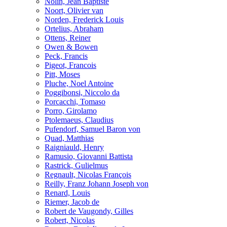
Nolin, Jean Baptiste
Noort, Olivier van
Norden, Frederick Louis
Ortelius, Abraham
Ottens, Reiner
Owen & Bowen
Peck, Francis
Pigeot, Francois
Pitt, Moses
Pluche, Noel Antoine
Poggibonsi, Niccolo da
Porcacchi, Tomaso
Porro, Girolamo
Ptolemaeus, Claudius
Pufendorf, Samuel Baron von
Quad, Matthias
Raigniauld, Henry
Ramusio, Giovanni Battista
Rastrick, Gulielmus
Regnault, Nicolas François
Reilly, Franz Johann Joseph von
Renard, Louis
Riemer, Jacob de
Robert de Vaugondy, Gilles
Robert, Nicolas