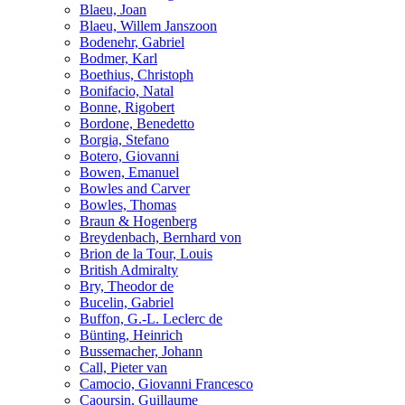
Blaeu, Joan
Blaeu, Willem Janszoon
Bodenehr, Gabriel
Bodmer, Karl
Boethius, Christoph
Bonifacio, Natal
Bonne, Rigobert
Bordone, Benedetto
Borgia, Stefano
Botero, Giovanni
Bowen, Emanuel
Bowles and Carver
Bowles, Thomas
Braun & Hogenberg
Breydenbach, Bernhard von
Brion de la Tour, Louis
British Admiralty
Bry, Theodor de
Bucelin, Gabriel
Buffon, G.-L. Leclerc de
Bünting, Heinrich
Bussemacher, Johann
Call, Pieter van
Camocio, Giovanni Francesco
Caoursin, Guillaume