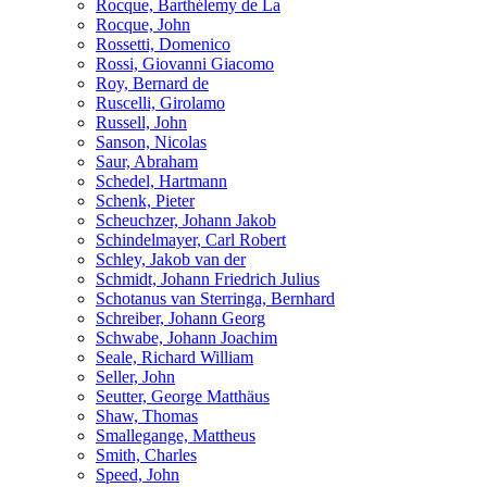
Rocque, Barthélemy de La
Rocque, John
Rossetti, Domenico
Rossi, Giovanni Giacomo
Roy, Bernard de
Ruscelli, Girolamo
Russell, John
Sanson, Nicolas
Saur, Abraham
Schedel, Hartmann
Schenk, Pieter
Scheuchzer, Johann Jakob
Schindelmayer, Carl Robert
Schley, Jakob van der
Schmidt, Johann Friedrich Julius
Schotanus van Sterringa, Bernhard
Schreiber, Johann Georg
Schwabe, Johann Joachim
Seale, Richard William
Seller, John
Seutter, George Matthäus
Shaw, Thomas
Smallegange, Mattheus
Smith, Charles
Speed, John