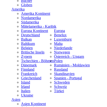
Bücher
Globen
Amerika
Amerika Kontinent
Nordamerika
Südamerika
Mittelamerika - Karibik
Europa Kontinent
Europa
Deutschland
Benelux
Balkan
Luxemburg
Baltikum
Malta
Belgien
Niederlande
Britische Inseln
Norwegen
Zypern
Österreich - Ungarn
Tschechien - Böhmen
Polen
Dänemark
Rumänien - Moldawien
Finnland
Russland
Frankreich
Skandinavien
Griechenland
Spanien - Portugal
Island
Schweden
Irland
Schweiz
Italien
Türkei
Ukraine
Asien
Asien Kontinent