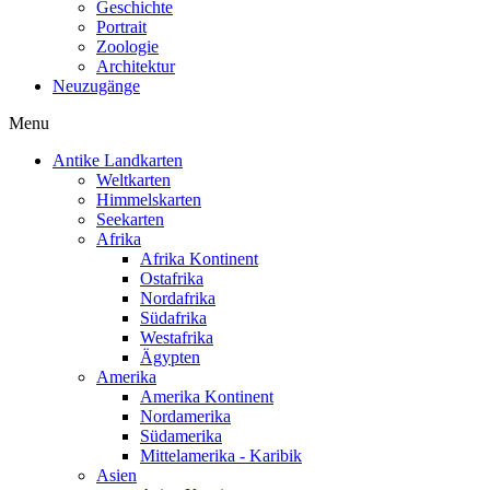
Geschichte
Portrait
Zoologie
Architektur
Neuzugänge
Menu
Antike Landkarten
Weltkarten
Himmelskarten
Seekarten
Afrika
Afrika Kontinent
Ostafrika
Nordafrika
Südafrika
Westafrika
Ägypten
Amerika
Amerika Kontinent
Nordamerika
Südamerika
Mittelamerika - Karibik
Asien