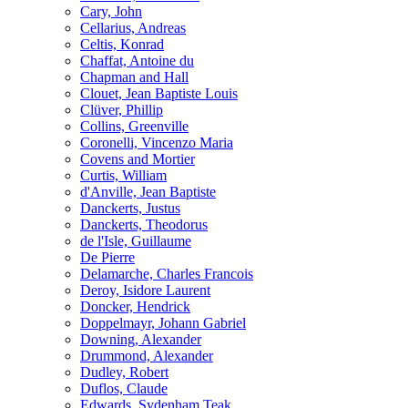
Cary, John
Cellarius, Andreas
Celtis, Konrad
Chaffat, Antoine du
Chapman and Hall
Clouet, Jean Baptiste Louis
Clüver, Phillip
Collins, Greenville
Coronelli, Vincenzo Maria
Covens and Mortier
Curtis, William
d'Anville, Jean Baptiste
Danckerts, Justus
Danckerts, Theodorus
de l'Isle, Guillaume
De Pierre
Delamarche, Charles Francois
Deroy, Isidore Laurent
Doncker, Hendrick
Doppelmayr, Johann Gabriel
Downing, Alexander
Drummond, Alexander
Dudley, Robert
Duflos, Claude
Edwards, Sydenham Teak