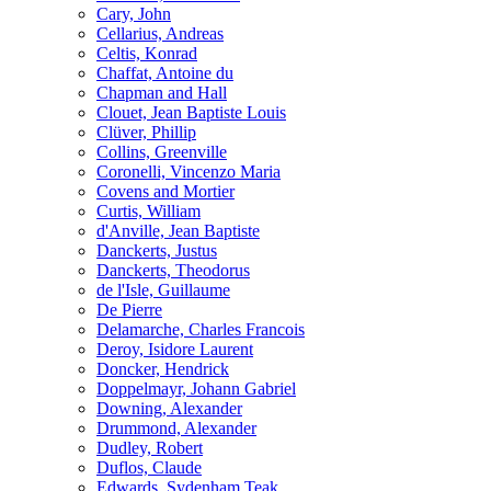
Cary, John
Cellarius, Andreas
Celtis, Konrad
Chaffat, Antoine du
Chapman and Hall
Clouet, Jean Baptiste Louis
Clüver, Phillip
Collins, Greenville
Coronelli, Vincenzo Maria
Covens and Mortier
Curtis, William
d'Anville, Jean Baptiste
Danckerts, Justus
Danckerts, Theodorus
de l'Isle, Guillaume
De Pierre
Delamarche, Charles Francois
Deroy, Isidore Laurent
Doncker, Hendrick
Doppelmayr, Johann Gabriel
Downing, Alexander
Drummond, Alexander
Dudley, Robert
Duflos, Claude
Edwards, Sydenham Teak