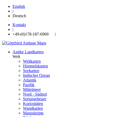
English
|
Deutsch
Kontakt
|
+49-(0)178-187-6969 |
Antike Landkarten
Welt
Weltkarten
Himmelskarten
Seekarten
Indischer Ozean
Atlantik
Pazifik
Mittelmeer
Nord - Südpol
Seeungeheuer
Kuriositäten
Wandkarten
Manuskripte