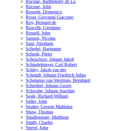
Rocque, Barthélemy de La
Rocque, John
Rossetti, Domenico
Rossi, Giovanni Giacomo
Roy, Bernard de
Ruscelli, Girolamo
Russell, John
Sanson, Nicolas
Saur, Abraham
Schedel, Hartmann
Schenk, Pieter
Scheuchzer, Johann Jakob
Schindelmayer, Carl Robert
Schley, Jakob van der
Schmidt, Johann Friedrich Julius
Schotanus van Sterringa, Bernhard
Schreiber, Johann Georg
Schwabe, Johann Joachim
Seale, Richard William
Seller, John
Seutter, George Matthäus
Shaw, Thomas
Smallegange, Mattheus
Smith, Charles
Speed, John