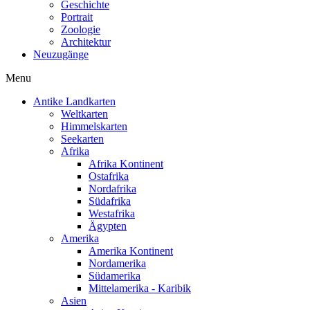
Geschichte
Portrait
Zoologie
Architektur
Neuzugänge
Menu
Antike Landkarten
Weltkarten
Himmelskarten
Seekarten
Afrika
Afrika Kontinent
Ostafrika
Nordafrika
Südafrika
Westafrika
Ägypten
Amerika
Amerika Kontinent
Nordamerika
Südamerika
Mittelamerika - Karibik
Asien