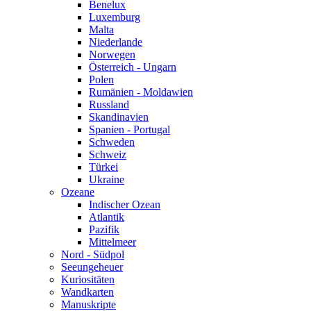
Benelux
Luxemburg
Malta
Niederlande
Norwegen
Österreich - Ungarn
Polen
Rumänien - Moldawien
Russland
Skandinavien
Spanien - Portugal
Schweden
Schweiz
Türkei
Ukraine
Ozeane
Indischer Ozean
Atlantik
Pazifik
Mittelmeer
Nord - Südpol
Seeungeheuer
Kuriositäten
Wandkarten
Manuskripte