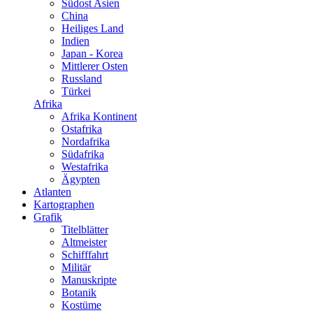
Südost Asien
China
Heiliges Land
Indien
Japan - Korea
Mittlerer Osten
Russland
Türkei
Afrika
Afrika Kontinent
Ostafrika
Nordafrika
Südafrika
Westafrika
Ägypten
Atlanten
Kartographen
Grafik
Titelblätter
Altmeister
Schifffahrt
Militär
Manuskripte
Botanik
Kostüme