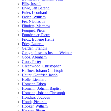
Ellis, Joseph
Elwe, Jan Barend
Euler, Leonhard
Faden, William
Fer, Nicolas de
Flinders, Matthew
Fouquet, Pieter
Fourdrinier, Pierre
Fricx, Eugene Henri
Fries, Laurent
Garden, Francis
Geographisches Institut Weimar
Goos, Abraham
Goos, Pieter
Greenwood, Christopher
Haffner, Johann Christoph
Haupt, Gottfried Jacob
Holle, Lienhart
Homann Erben
Homann, Johann Baptist
Homann, Johann Christoph
Hondius, Jodocus
Hondt, Pieter de
Hooker, William
Husson, Pierre