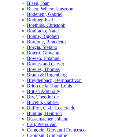
Blaeu, Joan
Blaeu, Willem Janszoon
Bodenehr, Gabriel
Bodmer, Karl
Boethius, Christoph
Bonifacio, Natal
Bonne, Rigobert
Bordone, Benedetto
Borgia, Stefano
Botero, Giovanni
Bowen, Emanuel
Bowles and Carver
Bowles, Thomas
Braun & Hogenberg
Breydenbach, Bernhard von
Brion de la Tour, Louis
British Admiralty
Bry, Theodor de
Bucelin, Gabriel
Buffon, G.-L. Leclerc de
Bünting, Heinrich
Bussemacher, Johann
Call, Pieter van
Camocio, Giovanni Francesco
Caoursin, Guillaume