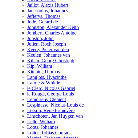
Jaillot, Alexis Hubert
Janssonius, Johannes
Jefferys, Thomas
Jode, Gerard de
Johnston, Alexander Keith
Jombert, Charles Antoine
Jonston, John
Julien, Roch Joseph
Keere, Pieter van den
Keulen, Johannes van
Kilian, Georg Christoph
Kip, William
Kitchin, Thomas
Langlois, Hyacinthe
Laurie & Whittle
le Clerc, Nicolas Gabriel
le Rouge, George Louis
Lempriere, Clement
Lespinasse, Nicolas Louis de
Lesson, René Primevère
Linschoten, Jan Huygen van
Little, William
Loots, Johannes
Lotter, Tobias Conrad