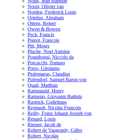
Nolin, Jean Baptiste
Noort, Olivier van
Norden, Frederick Louis
Ortelius, Abraham
Ottens, Reiner
Owen & Bowen
Peck, Francis
Pigeot, Francois
Pitt, Moses
Pluche, Noel Antoine
Poggibonsi, Niccolo da
Porcacchi, Tomaso
Porro, Girolamo
Ptolemaeus, Claudius
Pufendorf, Samuel Baron von
Quad, Matthias
Raigniauld, Henry
Ramusio, Giovanni Battista
Rastrick, Gulielmus
Regnault, Nicolas François
Reilly, Franz Johann Joseph von
Renard, Louis
Riemer, Jacob de
Robert de Vaugondy, Gilles
Robert, Nicolas