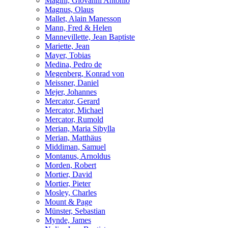
Magini, Giovanni Antonio
Magnus, Olaus
Mallet, Alain Manesson
Mann, Fred & Helen
Mannevillette, Jean Baptiste
Mariette, Jean
Mayer, Tobias
Medina, Pedro de
Megenberg, Konrad von
Meissner, Daniel
Mejer, Johannes
Mercator, Gerard
Mercator, Michael
Mercator, Rumold
Merian, Maria Sibylla
Merian, Matthäus
Middiman, Samuel
Montanus, Arnoldus
Morden, Robert
Mortier, David
Mortier, Pieter
Mosley, Charles
Mount & Page
Münster, Sebastian
Mynde, James