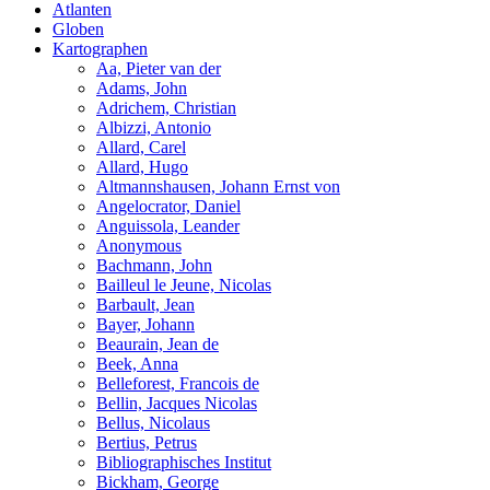
Atlanten
Globen
Kartographen
Aa, Pieter van der
Adams, John
Adrichem, Christian
Albizzi, Antonio
Allard, Carel
Allard, Hugo
Altmannshausen, Johann Ernst von
Angelocrator, Daniel
Anguissola, Leander
Anonymous
Bachmann, John
Bailleul le Jeune, Nicolas
Barbault, Jean
Bayer, Johann
Beaurain, Jean de
Beek, Anna
Belleforest, Francois de
Bellin, Jacques Nicolas
Bellus, Nicolaus
Bertius, Petrus
Bibliographisches Institut
Bickham, George