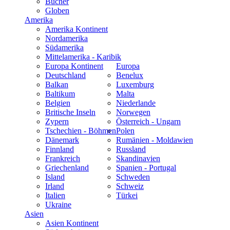
Bücher
Globen
Amerika
Amerika Kontinent
Nordamerika
Südamerika
Mittelamerika - Karibik
Europa Kontinent
Europa
Deutschland
Benelux
Balkan
Luxemburg
Baltikum
Malta
Belgien
Niederlande
Britische Inseln
Norwegen
Zypern
Österreich - Ungarn
Tschechien - Böhmen
Polen
Dänemark
Rumänien - Moldawien
Finnland
Russland
Frankreich
Skandinavien
Griechenland
Spanien - Portugal
Island
Schweden
Irland
Schweiz
Italien
Türkei
Ukraine
Asien
Asien Kontinent