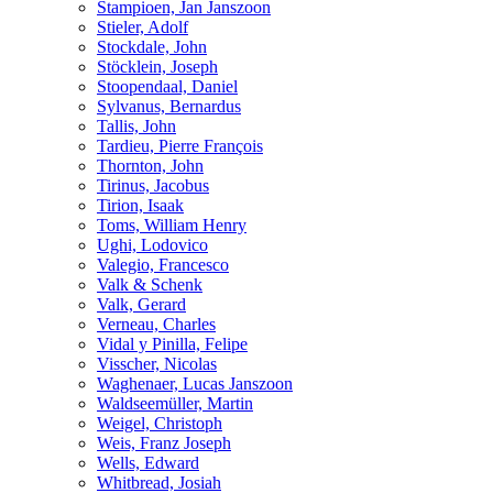
Stampioen, Jan Janszoon
Stieler, Adolf
Stockdale, John
Stöcklein, Joseph
Stoopendaal, Daniel
Sylvanus, Bernardus
Tallis, John
Tardieu, Pierre François
Thornton, John
Tirinus, Jacobus
Tirion, Isaak
Toms, William Henry
Ughi, Lodovico
Valegio, Francesco
Valk & Schenk
Valk, Gerard
Verneau, Charles
Vidal y Pinilla, Felipe
Visscher, Nicolas
Waghenaer, Lucas Janszoon
Waldseemüller, Martin
Weigel, Christoph
Weis, Franz Joseph
Wells, Edward
Whitbread, Josiah