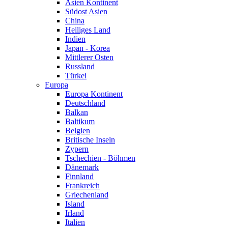
Asien Kontinent
Südost Asien
China
Heiliges Land
Indien
Japan - Korea
Mittlerer Osten
Russland
Türkei
Europa
Europa Kontinent
Deutschland
Balkan
Baltikum
Belgien
Britische Inseln
Zypern
Tschechien - Böhmen
Dänemark
Finnland
Frankreich
Griechenland
Island
Irland
Italien