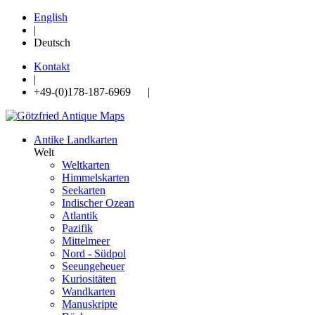
English
|
Deutsch
Kontakt
|
+49-(0)178-187-6969 |
Antike Landkarten
Welt
Weltkarten
Himmelskarten
Seekarten
Indischer Ozean
Atlantik
Pazifik
Mittelmeer
Nord - Südpol
Seeungeheuer
Kuriositäten
Wandkarten
Manuskripte