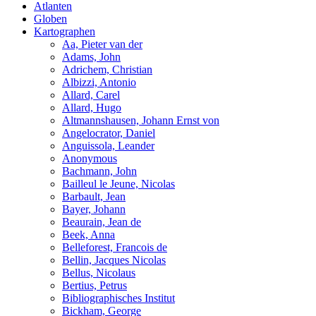
Atlanten
Globen
Kartographen
Aa, Pieter van der
Adams, John
Adrichem, Christian
Albizzi, Antonio
Allard, Carel
Allard, Hugo
Altmannshausen, Johann Ernst von
Angelocrator, Daniel
Anguissola, Leander
Anonymous
Bachmann, John
Bailleul le Jeune, Nicolas
Barbault, Jean
Bayer, Johann
Beaurain, Jean de
Beek, Anna
Belleforest, Francois de
Bellin, Jacques Nicolas
Bellus, Nicolaus
Bertius, Petrus
Bibliographisches Institut
Bickham, George