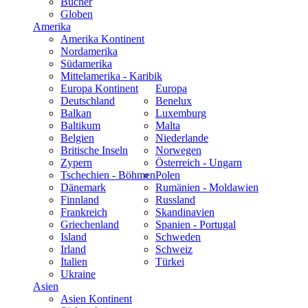
Bücher
Globen
Amerika
Amerika Kontinent
Nordamerika
Südamerika
Mittelamerika - Karibik
Europa Kontinent
Europa
Deutschland
Benelux
Balkan
Luxemburg
Baltikum
Malta
Belgien
Niederlande
Britische Inseln
Norwegen
Zypern
Österreich - Ungarn
Tschechien - Böhmen
Polen
Dänemark
Rumänien - Moldawien
Finnland
Russland
Frankreich
Skandinavien
Griechenland
Spanien - Portugal
Island
Schweden
Irland
Schweiz
Italien
Türkei
Ukraine
Asien
Asien Kontinent