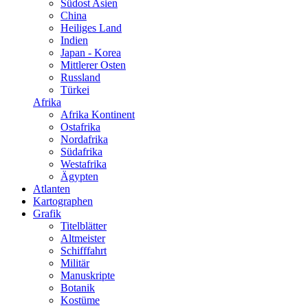
Südost Asien
China
Heiliges Land
Indien
Japan - Korea
Mittlerer Osten
Russland
Türkei
Afrika
Afrika Kontinent
Ostafrika
Nordafrika
Südafrika
Westafrika
Ägypten
Atlanten
Kartographen
Grafik
Titelblätter
Altmeister
Schifffahrt
Militär
Manuskripte
Botanik
Kostüme