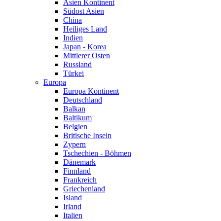
Asien Kontinent
Südost Asien
China
Heiliges Land
Indien
Japan - Korea
Mittlerer Osten
Russland
Türkei
Europa
Europa Kontinent
Deutschland
Balkan
Baltikum
Belgien
Britische Inseln
Zypern
Tschechien - Böhmen
Dänemark
Finnland
Frankreich
Griechenland
Island
Irland
Italien