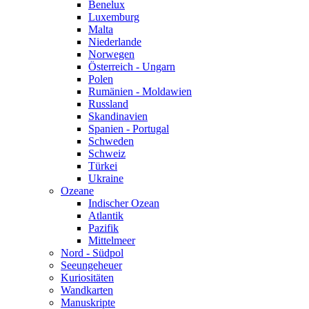
Benelux
Luxemburg
Malta
Niederlande
Norwegen
Österreich - Ungarn
Polen
Rumänien - Moldawien
Russland
Skandinavien
Spanien - Portugal
Schweden
Schweiz
Türkei
Ukraine
Ozeane
Indischer Ozean
Atlantik
Pazifik
Mittelmeer
Nord - Südpol
Seeungeheuer
Kuriositäten
Wandkarten
Manuskripte