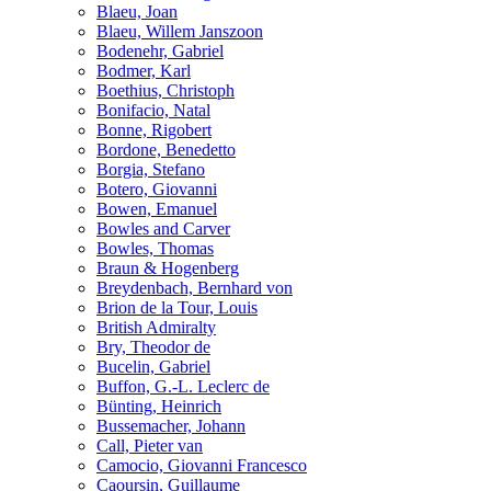
Blaeu, Joan
Blaeu, Willem Janszoon
Bodenehr, Gabriel
Bodmer, Karl
Boethius, Christoph
Bonifacio, Natal
Bonne, Rigobert
Bordone, Benedetto
Borgia, Stefano
Botero, Giovanni
Bowen, Emanuel
Bowles and Carver
Bowles, Thomas
Braun & Hogenberg
Breydenbach, Bernhard von
Brion de la Tour, Louis
British Admiralty
Bry, Theodor de
Bucelin, Gabriel
Buffon, G.-L. Leclerc de
Bünting, Heinrich
Bussemacher, Johann
Call, Pieter van
Camocio, Giovanni Francesco
Caoursin, Guillaume