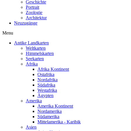
Geschichte
Portrait
Zoologie
Architektur
Neuzugänge
Menu
Antike Landkarten
Weltkarten
Himmelskarten
Seekarten
Afrika
Afrika Kontinent
Ostafrika
Nordafrika
Südafrika
Westafrika
Ägypten
Amerika
Amerika Kontinent
Nordamerika
Südamerika
Mittelamerika - Karibik
Asien