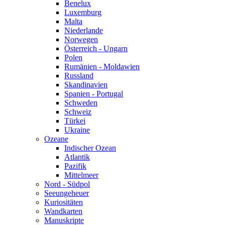
Benelux
Luxemburg
Malta
Niederlande
Norwegen
Österreich - Ungarn
Polen
Rumänien - Moldawien
Russland
Skandinavien
Spanien - Portugal
Schweden
Schweiz
Türkei
Ukraine
Ozeane
Indischer Ozean
Atlantik
Pazifik
Mittelmeer
Nord - Südpol
Seeungeheuer
Kuriositäten
Wandkarten
Manuskripte