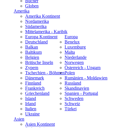
Bücher
Globen
Amerika
Amerika Kontinent
Nordamerika
Südamerika
Mittelamerika - Karibik
Europa Kontinent
Europa
Deutschland
Benelux
Balkan
Luxemburg
Baltikum
Malta
Belgien
Niederlande
Britische Inseln
Norwegen
Zypern
Österreich - Ungarn
Tschechien - Böhmen
Polen
Dänemark
Rumänien - Moldawien
Finnland
Russland
Frankreich
Skandinavien
Griechenland
Spanien - Portugal
Island
Schweden
Irland
Schweiz
Italien
Türkei
Ukraine
Asien
Asien Kontinent