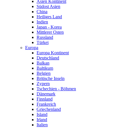
Asien Kontinent
Südost Asien
China
Heiliges Land
Indien
Japan - Korea
Mittlerer Osten
Russland
Türkei
Europa
Europa Kontinent
Deutschland
Balkan
Baltikum
Belgien
Britische Inseln
Zypern
Tschechien - Böhmen
Dänemark
Finnland
Frankreich
Griechenland
Island
Irland
Italien