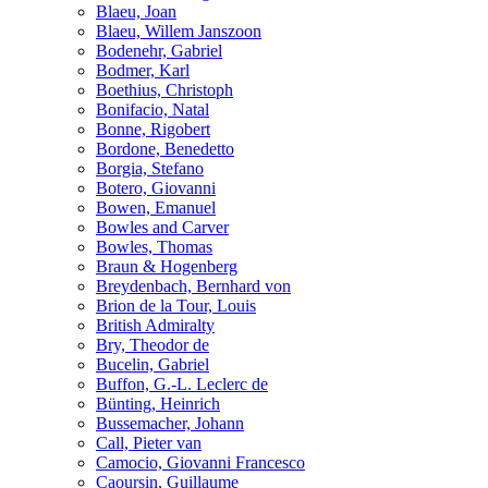
Blaeu, Joan
Blaeu, Willem Janszoon
Bodenehr, Gabriel
Bodmer, Karl
Boethius, Christoph
Bonifacio, Natal
Bonne, Rigobert
Bordone, Benedetto
Borgia, Stefano
Botero, Giovanni
Bowen, Emanuel
Bowles and Carver
Bowles, Thomas
Braun & Hogenberg
Breydenbach, Bernhard von
Brion de la Tour, Louis
British Admiralty
Bry, Theodor de
Bucelin, Gabriel
Buffon, G.-L. Leclerc de
Bünting, Heinrich
Bussemacher, Johann
Call, Pieter van
Camocio, Giovanni Francesco
Caoursin, Guillaume