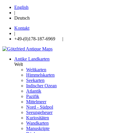
English
|
Deutsch
Kontakt
|
+49-(0)178-187-6969 |
Antike Landkarten
Welt
Weltkarten
Himmelskarten
Seekarten
Indischer Ozean
Atlantik
Pazifik
Mittelmeer
Nord - Südpol
Seeungeheuer
Kuriositäten
Wandkarten
Manuskripte