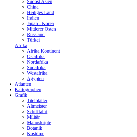
Südost Asien
China
Heiliges Land
Indien
Japan - Korea
Mittlerer Osten
Russland
Türkei
Afrika
Afrika Kontinent
Ostafrika
Nordafrika
Südafrika
Westafrika
Ägypten
Atlanten
Kartographen
Grafik
Titelblätter
Altmeister
Schifffahrt
Militär
Manuskripte
Botanik
Kostüme