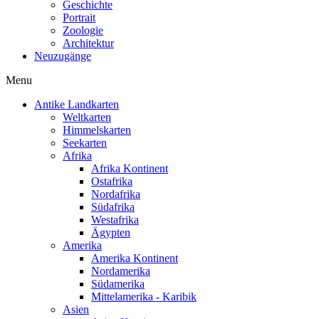
Geschichte
Portrait
Zoologie
Architektur
Neuzugänge
Menu
Antike Landkarten
Weltkarten
Himmelskarten
Seekarten
Afrika
Afrika Kontinent
Ostafrika
Nordafrika
Südafrika
Westafrika
Ägypten
Amerika
Amerika Kontinent
Nordamerika
Südamerika
Mittelamerika - Karibik
Asien