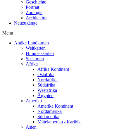
Geschichte
Portrait
Zoologie
Architektur
Neuzugänge
Menu
Antike Landkarten
Weltkarten
Himmelskarten
Seekarten
Afrika
Afrika Kontinent
Ostafrika
Nordafrika
Südafrika
Westafrika
Ägypten
Amerika
Amerika Kontinent
Nordamerika
Südamerika
Mittelamerika - Karibik
Asien