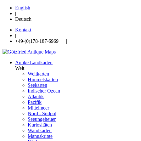
English
|
Deutsch
Kontakt
|
+49-(0)178-187-6969 |
Antike Landkarten
Welt
Weltkarten
Himmelskarten
Seekarten
Indischer Ozean
Atlantik
Pazifik
Mittelmeer
Nord - Südpol
Seeungeheuer
Kuriositäten
Wandkarten
Manuskripte