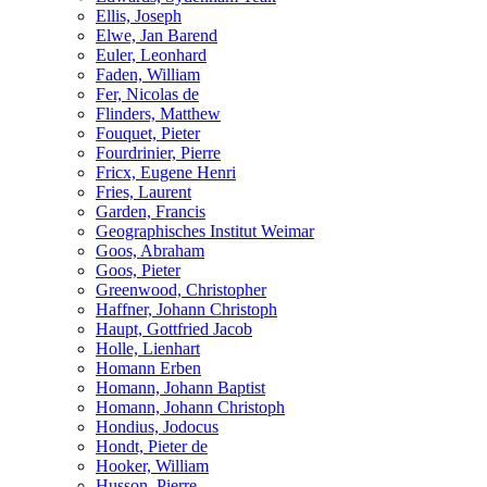
Ellis, Joseph
Elwe, Jan Barend
Euler, Leonhard
Faden, William
Fer, Nicolas de
Flinders, Matthew
Fouquet, Pieter
Fourdrinier, Pierre
Fricx, Eugene Henri
Fries, Laurent
Garden, Francis
Geographisches Institut Weimar
Goos, Abraham
Goos, Pieter
Greenwood, Christopher
Haffner, Johann Christoph
Haupt, Gottfried Jacob
Holle, Lienhart
Homann Erben
Homann, Johann Baptist
Homann, Johann Christoph
Hondius, Jodocus
Hondt, Pieter de
Hooker, William
Husson, Pierre