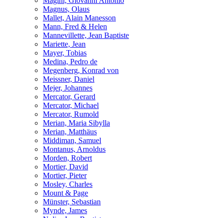
Magini, Giovanni Antonio
Magnus, Olaus
Mallet, Alain Manesson
Mann, Fred & Helen
Mannevillette, Jean Baptiste
Mariette, Jean
Mayer, Tobias
Medina, Pedro de
Megenberg, Konrad von
Meissner, Daniel
Mejer, Johannes
Mercator, Gerard
Mercator, Michael
Mercator, Rumold
Merian, Maria Sibylla
Merian, Matthäus
Middiman, Samuel
Montanus, Arnoldus
Morden, Robert
Mortier, David
Mortier, Pieter
Mosley, Charles
Mount & Page
Münster, Sebastian
Mynde, James