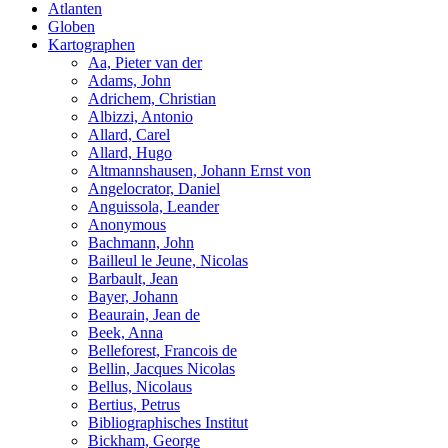
Atlanten
Globen
Kartographen
Aa, Pieter van der
Adams, John
Adrichem, Christian
Albizzi, Antonio
Allard, Carel
Allard, Hugo
Altmannshausen, Johann Ernst von
Angelocrator, Daniel
Anguissola, Leander
Anonymous
Bachmann, John
Bailleul le Jeune, Nicolas
Barbault, Jean
Bayer, Johann
Beaurain, Jean de
Beek, Anna
Belleforest, Francois de
Bellin, Jacques Nicolas
Bellus, Nicolaus
Bertius, Petrus
Bibliographisches Institut
Bickham, George