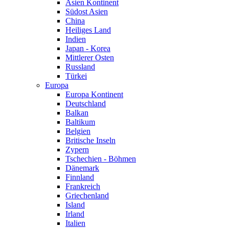
Asien Kontinent
Südost Asien
China
Heiliges Land
Indien
Japan - Korea
Mittlerer Osten
Russland
Türkei
Europa
Europa Kontinent
Deutschland
Balkan
Baltikum
Belgien
Britische Inseln
Zypern
Tschechien - Böhmen
Dänemark
Finnland
Frankreich
Griechenland
Island
Irland
Italien