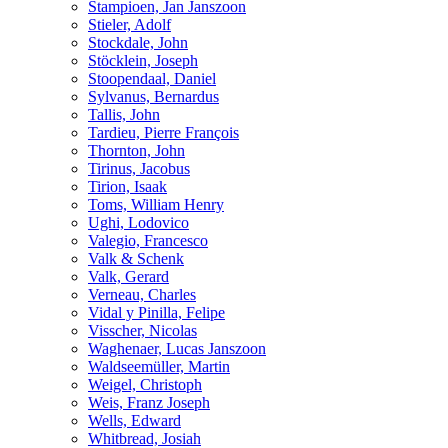
Stampioen, Jan Janszoon
Stieler, Adolf
Stockdale, John
Stöcklein, Joseph
Stoopendaal, Daniel
Sylvanus, Bernardus
Tallis, John
Tardieu, Pierre François
Thornton, John
Tirinus, Jacobus
Tirion, Isaak
Toms, William Henry
Ughi, Lodovico
Valegio, Francesco
Valk & Schenk
Valk, Gerard
Verneau, Charles
Vidal y Pinilla, Felipe
Visscher, Nicolas
Waghenaer, Lucas Janszoon
Waldseemüller, Martin
Weigel, Christoph
Weis, Franz Joseph
Wells, Edward
Whitbread, Josiah