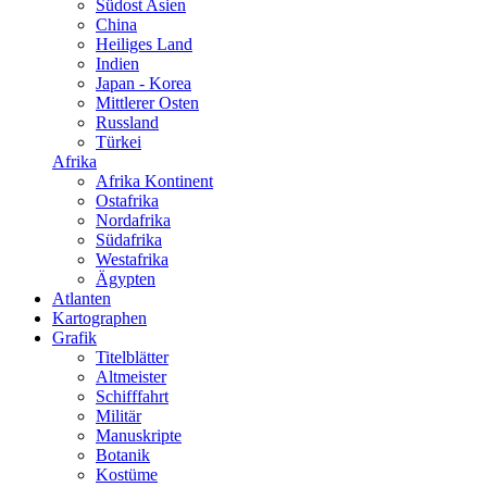
Südost Asien
China
Heiliges Land
Indien
Japan - Korea
Mittlerer Osten
Russland
Türkei
Afrika
Afrika Kontinent
Ostafrika
Nordafrika
Südafrika
Westafrika
Ägypten
Atlanten
Kartographen
Grafik
Titelblätter
Altmeister
Schifffahrt
Militär
Manuskripte
Botanik
Kostüme