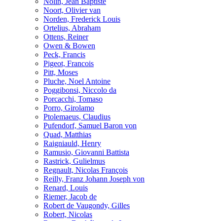
Nolin, Jean Baptiste
Noort, Olivier van
Norden, Frederick Louis
Ortelius, Abraham
Ottens, Reiner
Owen & Bowen
Peck, Francis
Pigeot, Francois
Pitt, Moses
Pluche, Noel Antoine
Poggibonsi, Niccolo da
Porcacchi, Tomaso
Porro, Girolamo
Ptolemaeus, Claudius
Pufendorf, Samuel Baron von
Quad, Matthias
Raigniauld, Henry
Ramusio, Giovanni Battista
Rastrick, Gulielmus
Regnault, Nicolas François
Reilly, Franz Johann Joseph von
Renard, Louis
Riemer, Jacob de
Robert de Vaugondy, Gilles
Robert, Nicolas