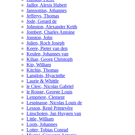
Jaillot, Alexis Hubert
Janssonius, Johannes
Jefferys, Thomas
Jode, Gerard de
Johnston, Alexander Keith
Jombert, Charles Antoine
Jonston, John
Julien, Roch Joseph
Keere, Pieter van den
Keulen, Johannes van
Kilian, Georg Christoph
Kip, William
Kitchin, Thomas
Langlois, Hyacinthe
Laurie & Whittle
le Clerc, Nicolas Gabriel
le Rouge, George Louis
Lempriere, Clement
Lespinasse, Nicolas Louis de
Lesson, René Primevère
Linschoten, Jan Huygen van
Little, William
Loots, Johannes
Lotter, Tobias Conrad