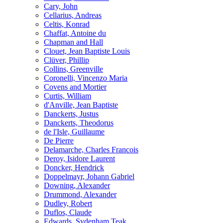
Cary, John
Cellarius, Andreas
Celtis, Konrad
Chaffat, Antoine du
Chapman and Hall
Clouet, Jean Baptiste Louis
Clüver, Phillip
Collins, Greenville
Coronelli, Vincenzo Maria
Covens and Mortier
Curtis, William
d'Anville, Jean Baptiste
Danckerts, Justus
Danckerts, Theodorus
de l'Isle, Guillaume
De Pierre
Delamarche, Charles Francois
Deroy, Isidore Laurent
Doncker, Hendrick
Doppelmayr, Johann Gabriel
Downing, Alexander
Drummond, Alexander
Dudley, Robert
Duflos, Claude
Edwards, Sydenham Teak