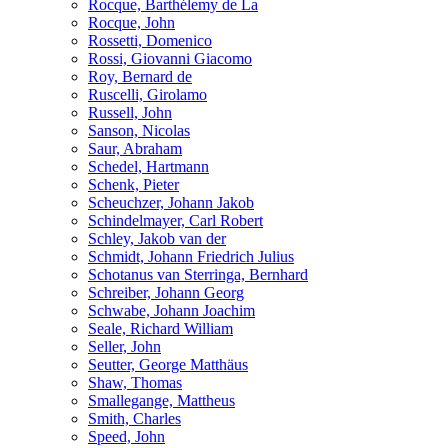
Rocque, Barthélemy de La
Rocque, John
Rossetti, Domenico
Rossi, Giovanni Giacomo
Roy, Bernard de
Ruscelli, Girolamo
Russell, John
Sanson, Nicolas
Saur, Abraham
Schedel, Hartmann
Schenk, Pieter
Scheuchzer, Johann Jakob
Schindelmayer, Carl Robert
Schley, Jakob van der
Schmidt, Johann Friedrich Julius
Schotanus van Sterringa, Bernhard
Schreiber, Johann Georg
Schwabe, Johann Joachim
Seale, Richard William
Seller, John
Seutter, George Matthäus
Shaw, Thomas
Smallegange, Mattheus
Smith, Charles
Speed, John