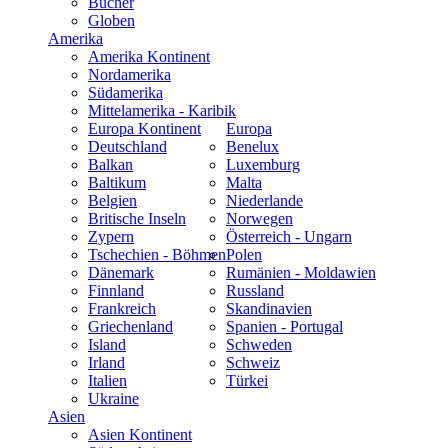
Bücher
Globen
Amerika
Amerika Kontinent
Nordamerika
Südamerika
Mittelamerika - Karibik
Europa Kontinent
Europa
Deutschland
Benelux
Balkan
Luxemburg
Baltikum
Malta
Belgien
Niederlande
Britische Inseln
Norwegen
Zypern
Österreich - Ungarn
Tschechien - Böhmen
Polen
Dänemark
Rumänien - Moldawien
Finnland
Russland
Frankreich
Skandinavien
Griechenland
Spanien - Portugal
Island
Schweden
Irland
Schweiz
Italien
Türkei
Ukraine
Asien
Asien Kontinent