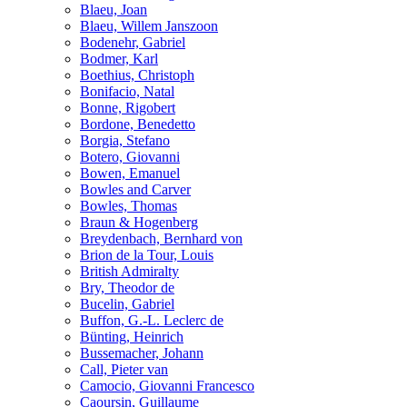
Blaeu, Joan
Blaeu, Willem Janszoon
Bodenehr, Gabriel
Bodmer, Karl
Boethius, Christoph
Bonifacio, Natal
Bonne, Rigobert
Bordone, Benedetto
Borgia, Stefano
Botero, Giovanni
Bowen, Emanuel
Bowles and Carver
Bowles, Thomas
Braun & Hogenberg
Breydenbach, Bernhard von
Brion de la Tour, Louis
British Admiralty
Bry, Theodor de
Bucelin, Gabriel
Buffon, G.-L. Leclerc de
Bünting, Heinrich
Bussemacher, Johann
Call, Pieter van
Camocio, Giovanni Francesco
Caoursin, Guillaume