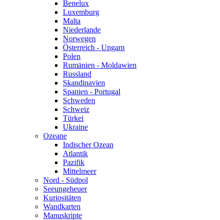
Benelux
Luxemburg
Malta
Niederlande
Norwegen
Österreich - Ungarn
Polen
Rumänien - Moldawien
Russland
Skandinavien
Spanien - Portugal
Schweden
Schweiz
Türkei
Ukraine
Ozeane
Indischer Ozean
Atlantik
Pazifik
Mittelmeer
Nord - Südpol
Seeungeheuer
Kuriositäten
Wandkarten
Manuskripte